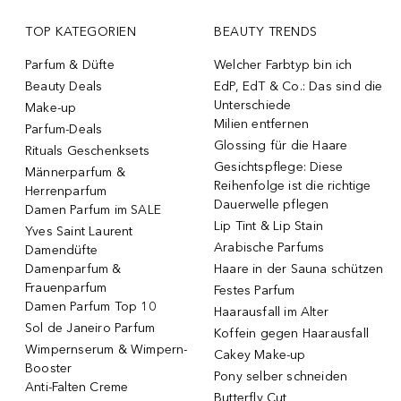
TOP KATEGORIEN
BEAUTY TRENDS
Parfum & Düfte
Welcher Farbtyp bin ich
Beauty Deals
EdP, EdT & Co.: Das sind die
Unterschiede
Make-up
Milien entfernen
Parfum-Deals
Glossing für die Haare
Rituals Geschenksets
Gesichtspflege: Diese
Männerparfum &
Reihenfolge ist die richtige
Herrenparfum
Dauerwelle pflegen
Damen Parfum im SALE
Lip Tint & Lip Stain
Yves Saint Laurent
Arabische Parfums
Damendüfte
Damenparfum &
Haare in der Sauna schützen
Frauenparfum
Festes Parfum
Damen Parfum Top 10
Haarausfall im Alter
Sol de Janeiro Parfum
Koffein gegen Haarausfall
Wimpernserum & Wimpern-
Cakey Make-up
Booster
Pony selber schneiden
Anti-Falten Creme
Butterfly Cut