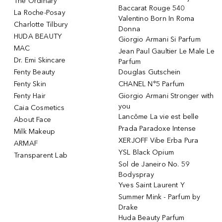
The Ordinary
Baccarat Rouge 540
La Roche-Posay
Valentino Born In Roma
Charlotte Tilbury
Donna
HUDA BEAUTY
Giorgio Armani Si Parfum
MAC
Jean Paul Gaultier Le Male Le
Dr. Emi Skincare
Parfum
Fenty Beauty
Douglas Gutschein
Fenty Skin
CHANEL N°5 Parfum
Fenty Hair
Giorgio Armani Stronger with
you
Caia Cosmetics
Lancôme La vie est belle
About Face
Prada Paradoxe Intense
Milk Makeup
XERJOFF Vibe Erba Pura
ARMAF
YSL Black Opium
Transparent Lab
Sol de Janeiro No. 59
Bodyspray
Yves Saint Laurent Y
Summer Mink - Parfum by
Drake
Huda Beauty Parfum