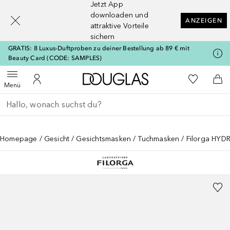
Jetzt App
[navigation.slideout.screenreader]
downloaden und
ANZEIGEN
attraktive Vorteile
sichern
GRATIS: 8 Luxus-Duftproben zu deiner Bestellung ab 89 € mit
Beauty Card (CODE: SAMPLES)
Zur Douglas Startseite
Zu Meiner 
Menü öffnen
Zu Meinem Kundenkonto
Zum
Menü
Gehe zurück
Suche ausführen
Homepage
Gesicht
Gesichtsmasken
Tuchmasken
Filorga HYDR