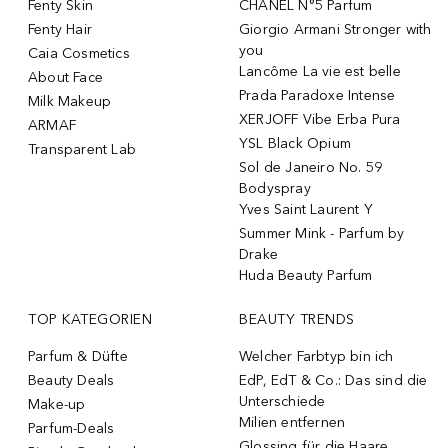
Fenty Skin
CHANEL N°5 Parfum
Fenty Hair
Giorgio Armani Stronger with
you
Caia Cosmetics
Lancôme La vie est belle
About Face
Prada Paradoxe Intense
Milk Makeup
XERJOFF Vibe Erba Pura
ARMAF
YSL Black Opium
Transparent Lab
Sol de Janeiro No. 59
Bodyspray
Yves Saint Laurent Y
Summer Mink - Parfum by
Drake
Huda Beauty Parfum
TOP KATEGORIEN
BEAUTY TRENDS
Parfum & Düfte
Welcher Farbtyp bin ich
Beauty Deals
EdP, EdT & Co.: Das sind die
Unterschiede
Make-up
Milien entfernen
Parfum-Deals
Glossing für die Haare