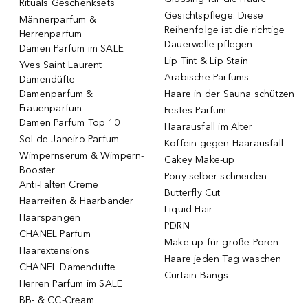
Rituals Geschenksets
Gesichtspflege: Diese
Männerparfum &
Reihenfolge ist die richtige
Herrenparfum
Dauerwelle pflegen
Damen Parfum im SALE
Lip Tint & Lip Stain
Yves Saint Laurent
Arabische Parfums
Damendüfte
Damenparfum &
Haare in der Sauna schützen
Frauenparfum
Festes Parfum
Damen Parfum Top 10
Haarausfall im Alter
Sol de Janeiro Parfum
Koffein gegen Haarausfall
Wimpernserum & Wimpern-
Cakey Make-up
Booster
Pony selber schneiden
Anti-Falten Creme
Butterfly Cut
Haarreifen & Haarbänder
Liquid Hair
Haarspangen
PDRN
CHANEL Parfum
Make-up für große Poren
Haarextensions
Haare jeden Tag waschen
CHANEL Damendüfte
Curtain Bangs
Herren Parfum im SALE
BB- & CC-Cream