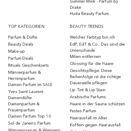
Summer Mink - Parfum by
Drake
Huda Beauty Parfum
TOP KATEGORIEN
BEAUTY TRENDS
Parfum & Düfte
Welcher Farbtyp bin ich
Beauty Deals
EdP, EdT & Co.: Das sind die
Unterschiede
Make-up
Milien entfernen
Parfum-Deals
Glossing für die Haare
Rituals Geschenksets
Gesichtspflege: Diese
Männerparfum &
Reihenfolge ist die richtige
Herrenparfum
Dauerwelle pflegen
Damen Parfum im SALE
Lip Tint & Lip Stain
Yves Saint Laurent
Arabische Parfums
Damendüfte
Damenparfum &
Haare in der Sauna schützen
Frauenparfum
Festes Parfum
Damen Parfum Top 10
Haarausfall im Alter
Sol de Janeiro Parfum
Koffein gegen Haarausfall
Wimpernserum & Wimpern-