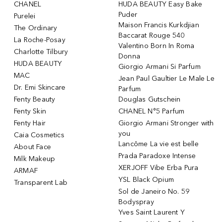
CHANEL
HUDA BEAUTY Easy Bake
Puder
Purelei
Maison Francis Kurkdjian
The Ordinary
Baccarat Rouge 540
La Roche-Posay
Valentino Born In Roma
Charlotte Tilbury
Donna
HUDA BEAUTY
Giorgio Armani Si Parfum
MAC
Jean Paul Gaultier Le Male Le
Dr. Emi Skincare
Parfum
Fenty Beauty
Douglas Gutschein
Fenty Skin
CHANEL N°5 Parfum
Fenty Hair
Giorgio Armani Stronger with
you
Caia Cosmetics
Lancôme La vie est belle
About Face
Prada Paradoxe Intense
Milk Makeup
XERJOFF Vibe Erba Pura
ARMAF
YSL Black Opium
Transparent Lab
Sol de Janeiro No. 59
Bodyspray
Yves Saint Laurent Y