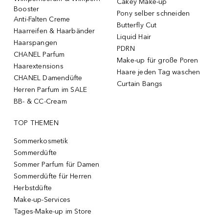
Cakey Make-up
Booster
Pony selber schneiden
Anti-Falten Creme
Butterfly Cut
Haarreifen & Haarbänder
Liquid Hair
Haarspangen
PDRN
CHANEL Parfum
Make-up für große Poren
Haarextensions
Haare jeden Tag waschen
CHANEL Damendüfte
Curtain Bangs
Herren Parfum im SALE
BB- & CC-Cream
TOP THEMEN
Sommerkosmetik
Sommerdüfte
Sommer Parfum für Damen
Sommerdüfte für Herren
Herbstdüfte
Make-up-Services
Tages-Make-up im Store