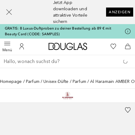
Jetzt App
[navigation.slideout.screenreader]
downloaden und
ANZEIGEN
attraktive Vorteile
sichern
GRATIS: 8 Luxus-Duftproben zu deiner Bestellung ab 89 € mit
Beauty Card (CODE: SAMPLES)
Zur Douglas Startseite
Zu Meiner 
Menü öffnen
Zu Meinem Kundenkonto
Zum
Menü
Gehe zurück
Suche ausführen
Homepage
Parfum
Unisex-Düfte
Parfum
Al Haramain AMBER 