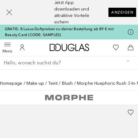
Jetzt App
[navigation.slideout.screenreader]
downloaden und
ANZEIGEN
attraktive Vorteile
sichern
GRATIS: 8 Luxus-Duftproben zu deiner Bestellung ab 89 € mit
Beauty Card (CODE: SAMPLES)
Zur Douglas Startseite
Zu Meiner 
Menü öffnen
Zu Meinem Kundenkonto
Zum
Menü
Gehe zurück
Suche ausführen
Homepage
Make-up
Teint
Blush
Morphe Huephoric Rush 3-In-