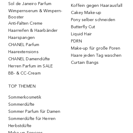
Sol de Janeiro Parfum
Koffein gegen Haarausfall
Wimpernserum & Wimpern-
Cakey Make-up
Booster
Pony selber schneiden
Anti-Falten Creme
Butterfly Cut
Haarreifen & Haarbänder
Liquid Hair
Haarspangen
PDRN
CHANEL Parfum
Make-up für große Poren
Haarextensions
Haare jeden Tag waschen
CHANEL Damendüfte
Curtain Bangs
Herren Parfum im SALE
BB- & CC-Cream
TOP THEMEN
Sommerkosmetik
Sommerdüfte
Sommer Parfum für Damen
Sommerdüfte für Herren
Herbstdüfte
Make-up-Services