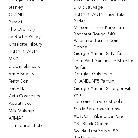
Stanley
DIOR Sauvage
CHANEL
HUDA BEAUTY Easy Bake
Puder
Purelei
Maison Francis Kurkdjian
The Ordinary
Baccarat Rouge 540
La Roche-Posay
Valentino Born In Roma
Charlotte Tilbury
Donna
HUDA BEAUTY
Giorgio Armani Si Parfum
MAC
Jean Paul Gaultier Le Male Le
Dr. Emi Skincare
Parfum
Fenty Beauty
Douglas Gutschein
Fenty Skin
CHANEL N°5 Parfum
Fenty Hair
Giorgio Armani Stronger with
you
Caia Cosmetics
Lancôme La vie est belle
About Face
Prada Paradoxe Intense
Milk Makeup
XERJOFF Vibe Erba Pura
ARMAF
YSL Black Opium
Transparent Lab
Sol de Janeiro No. 59
Bodyspray