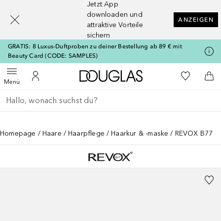
Jetzt App
[navigation.slideout.screenreader]
downloaden und
ANZEIGEN
attraktive Vorteile
sichern
GRATIS: 8 Luxus-Duftproben zu deiner Bestellung ab 89 € mit
Beauty Card (CODE: SAMPLES)
Zur Douglas Startseite
Zu Meiner 
Menü öffnen
Zu Meinem Kundenkonto
Zum
Menü
Gehe zurück
Suche ausführen
Homepage
Haare
Haarpflege
Haarkur & -maske
REVOX B77