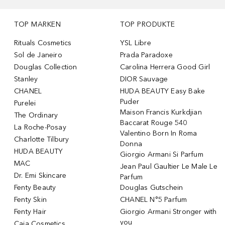
TOP MARKEN
TOP PRODUKTE
Rituals Cosmetics
YSL Libre
Sol de Janeiro
Prada Paradoxe
Douglas Collection
Carolina Herrera Good Girl
Stanley
DIOR Sauvage
CHANEL
HUDA BEAUTY Easy Bake
Puder
Purelei
Maison Francis Kurkdjian
The Ordinary
Baccarat Rouge 540
La Roche-Posay
Valentino Born In Roma
Charlotte Tilbury
Donna
HUDA BEAUTY
Giorgio Armani Si Parfum
MAC
Jean Paul Gaultier Le Male Le
Dr. Emi Skincare
Parfum
Fenty Beauty
Douglas Gutschein
Fenty Skin
CHANEL N°5 Parfum
Fenty Hair
Giorgio Armani Stronger with
you
Caia Cosmetics