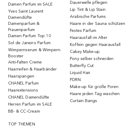
Dauerwelle pflegen
Damen Parfum im SALE
Lip Tint & Lip Stain
Yves Saint Laurent
Arabische Parfums
Damendüfte
Damenparfum &
Haare in der Sauna schützen
Frauenparfum
Festes Parfum
Damen Parfum Top 10
Haarausfall im Alter
Sol de Janeiro Parfum
Koffein gegen Haarausfall
Wimpernserum & Wimpern-
Cakey Make-up
Booster
Pony selber schneiden
Anti-Falten Creme
Butterfly Cut
Haarreifen & Haarbänder
Liquid Hair
Haarspangen
PDRN
CHANEL Parfum
Make-up für große Poren
Haarextensions
Haare jeden Tag waschen
CHANEL Damendüfte
Curtain Bangs
Herren Parfum im SALE
BB- & CC-Cream
TOP THEMEN