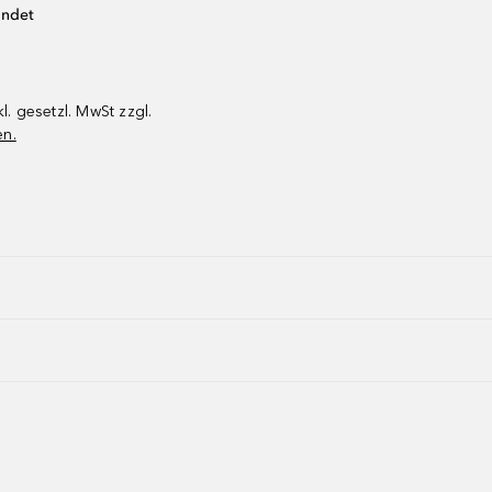
endet
kl. gesetzl. MwSt zzgl.
en.