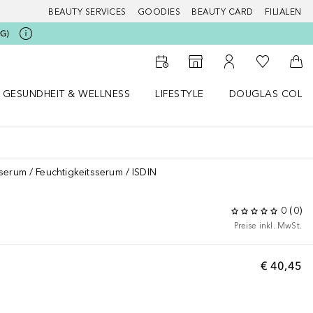
BEAUTY SERVICES
GOODIES
BEAUTY CARD
FILIALEN
G)
Zu Meiner 
Zum Storefinder
Zu Meinem Kunde
Zum
GESUNDHEIT & WELLNESS
LIFESTYLE
DOUGLAS COLL
 öffnen
Gesundheit & Wellness Menü öffnen
Lifestyle Menü öffnen
Douglas Collecti
sserum
Feuchtigkeitsserum
ISDIN
0
(
0
)
Preise inkl. MwSt.
€ 40,45