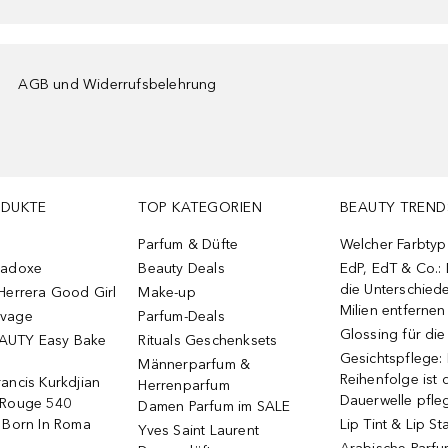
AGB und Widerrufsbelehrung
ODUKTE
TOP KATEGORIEN
BEAUTY TREND
Parfum & Düfte
Welcher Farbtyp 
radoxe
Beauty Deals
EdP, EdT & Co.:
die Unterschied
Herrera Good Girl
Make-up
Milien entfernen
uvage
Parfum-Deals
Glossing für di
AUTY Easy Bake
Rituals Geschenksets
Gesichtspflege:
Männerparfum &
Reihenfolge ist d
ancis Kurkdjian
Herrenparfum
Dauerwelle pfle
 Rouge 540
Damen Parfum im SALE
o Born In Roma
Lip Tint & Lip St
Yves Saint Laurent