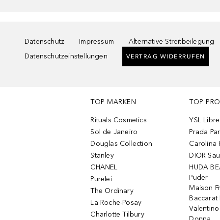
Datenschutz
Impressum
Alternative Streitbeilegung
Datenschutzeinstellungen
VERTRAG WIDERRUFEN
TOP MARKEN
TOP PR
Rituals Cosmetics
YSL Libre
Sol de Janeiro
Prada Pa
Douglas Collection
Carolina 
Stanley
DIOR Sa
CHANEL
HUDA BE
Puder
Purelei
Maison Fr
The Ordinary
Baccarat
La Roche-Posay
Valentin
Charlotte Tilbury
Donna