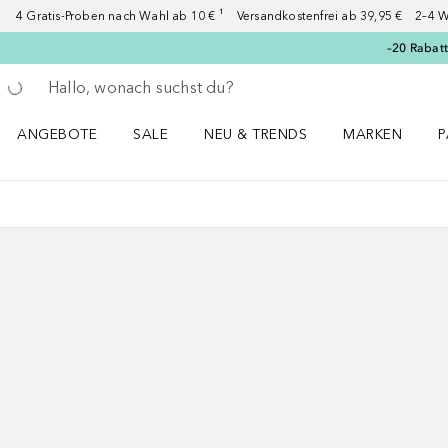
4 Gratis-Proben nach Wahl ab 10 € ¹ Versandkostenfrei ab 39,95 € 2–4 W
–20 Rabat
Gehe zurück
Suche ausführen
ANGEBOTE
SALE
NEU & TRENDS
MARKEN
P
Angebote Menü öffnen
Sale Menü öffnen
NEU & TRENDS Menü öffnen
MARKEN Menü ö
P