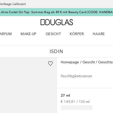
erktage Lieferzeit
t ohne Code! On Top: Summer Bag ab 89 € mit Beauty Card (CODE: HANDBA
Zur Douglas Startseite
ARFUM
MAKE-UP
GESICHT
KÖRPER
HAARE
ffnen
arfum Menü öffnen
Make-up Menü öffnen
Gesicht Menü öffnen
Körper Menü öffnen
Haare Menü
ISDIN
Homepage
Gesicht
Gesicht
Feuchtigkeitsserum
27 ml
€ 149,81
 / 
100
ml