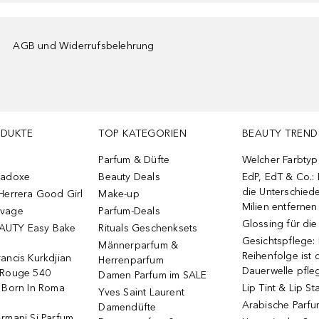
AGB und Widerrufsbelehrung
ODUKTE
TOP KATEGORIEN
BEAUTY TREND
Parfum & Düfte
Welcher Farbtyp 
radoxe
Beauty Deals
EdP, EdT & Co.:
die Unterschied
Herrera Good Girl
Make-up
Milien entfernen
uvage
Parfum-Deals
Glossing für di
AUTY Easy Bake
Rituals Geschenksets
Gesichtspflege:
Männerparfum &
Reihenfolge ist d
ancis Kurkdjian
Herrenparfum
Dauerwelle pfle
 Rouge 540
Damen Parfum im SALE
o Born In Roma
Lip Tint & Lip St
Yves Saint Laurent
Arabische Parf
Damendüfte
rmani Si Parfum