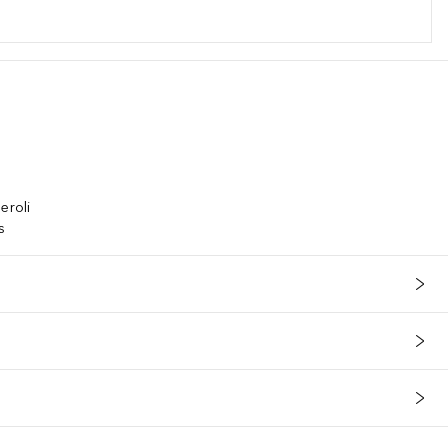
eroli
s