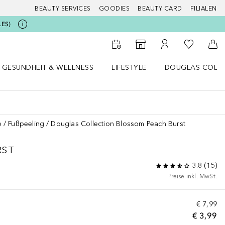
BEAUTY SERVICES
GOODIES
BEAUTY CARD
FILIALEN
LES)
Zu Meiner 
Zum Storefinder
Zu Meinem Kunde
Zum
GESUNDHEIT & WELLNESS
LIFESTYLE
DOUGLAS COLL
 öffnen
Gesundheit & Wellness Menü öffnen
Lifestyle Menü öffnen
Douglas Collecti
e
Fußpeeling
Douglas Collection Blossom Peach Burst
RST
3.8
(
15
)
Preise inkl. MwSt.
€ 7,99
€ 3,99