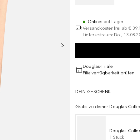
Online
:
auf Lager
Versandkostenfrei ab
€ 39,
Lieferzeitraum: Do., 13.08.2
Douglas-Filiale
Filialverfügbarkeit prüfen
DEIN GESCHENK
Gratis zu deiner Douglas-Colle
Douglas Collec
1
Stück