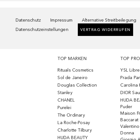
Datenschutz
Impressum
Alternative Streitbeilegung
Datenschutzeinstellungen
VERTRAG WIDERRUFEN
TOP MARKEN
TOP PR
Rituals Cosmetics
YSL Libre
Sol de Janeiro
Prada Pa
Douglas Collection
Carolina 
Stanley
DIOR Sa
CHANEL
HUDA BE
Puder
Purelei
Maison Fr
The Ordinary
Baccarat
La Roche-Posay
Valentin
Charlotte Tilbury
Donna
HUDA BEAUTY
Giorgio A