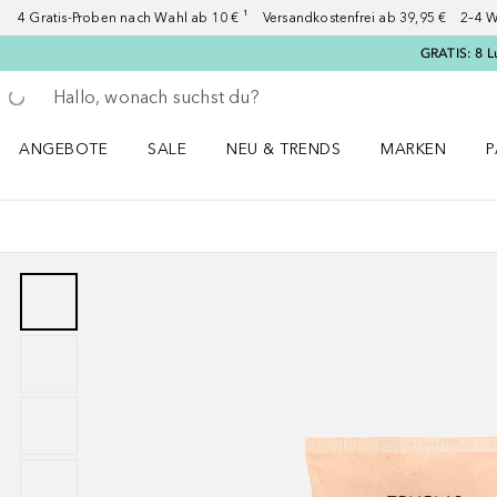
4 Gratis-Proben nach Wahl ab 10 € ¹ Versandkostenfrei ab 39,95 € 2–4 W
GRATIS: 8 L
Gehe zurück
Suche ausführen
ANGEBOTE
SALE
NEU & TRENDS
MARKEN
P
Angebote Menü öffnen
Sale Menü öffnen
NEU & TRENDS Menü öffnen
MARKEN Menü ö
P