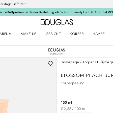
erktage Lieferzeit
uxus-Duftproben zu deiner Bestellung ab 89 € mit Beauty Card (CODE: SAMP
Zur Douglas Startseite
ARFUM
MAKE-UP
GESICHT
KÖRPER
HAARE
ffnen
arfum Menü öffnen
Make-up Menü öffnen
Gesicht Menü öffnen
Körper Menü öffnen
Haare Menü
Homepage
Körper
Fußpfleg
BLOSSOM
PEACH BU
Körperpeeling
150 ml
€ 2,66
 / 
100
ml