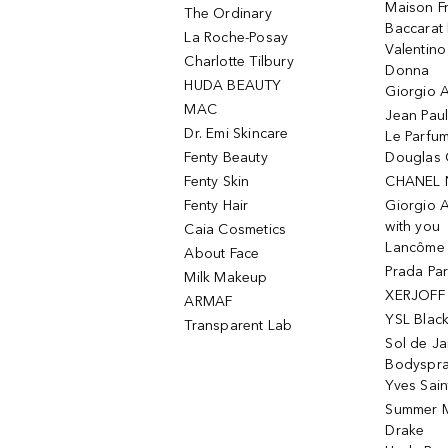
Maison Fr
The Ordinary
Baccarat
La Roche-Posay
Valentin
Charlotte Tilbury
Donna
HUDA BEAUTY
Giorgio A
MAC
Jean Paul
Dr. Emi Skincare
Le Parfu
Fenty Beauty
Douglas 
Fenty Skin
CHANEL 
Fenty Hair
Giorgio 
with you
Caia Cosmetics
Lancôme L
About Face
Prada Pa
Milk Makeup
XERJOFF 
ARMAF
YSL Blac
Transparent Lab
Sol de Ja
Bodyspr
Yves Sain
Summer M
Drake