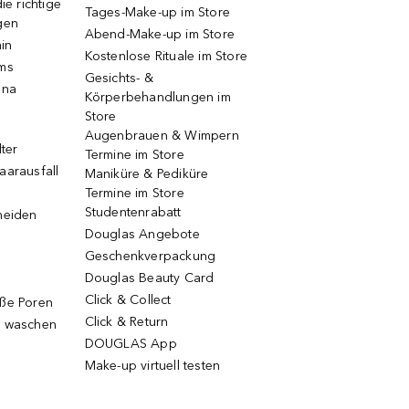
ie richtige
Tages-Make-up im Store
gen
Abend-Make-up im Store
ain
Kostenlose Rituale im Store
ums
Gesichts- &
una
Körperbehandlungen im
Store
Augenbrauen & Wimpern
lter
Termine im Store
aarausfall
Maniküre & Pediküre
Termine im Store
Studentenrabatt
neiden
Douglas Angebote
Geschenkverpackung
Douglas Beauty Card
Click & Collect
oße Poren
Click & Return
g waschen
DOUGLAS App
Make-up virtuell testen