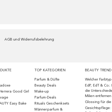
AGB und Widerrufsbelehrung
ODUKTE
TOP KATEGORIEN
BEAUTY TREND
Parfum & Düfte
Welcher Farbtyp 
radoxe
Beauty Deals
EdP, EdT & Co.:
die Unterschied
Herrera Good Girl
Make-up
Milien entfernen
uvage
Parfum-Deals
Glossing für di
AUTY Easy Bake
Rituals Geschenksets
Gesichtspflege:
Männerparfum &