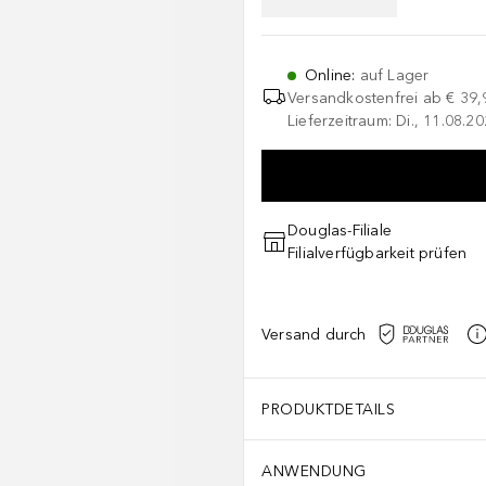
Online
:
auf Lager
Versandkostenfrei ab
€ 39,
Lieferzeitraum: Di., 11.08.2
Douglas-Filiale
Filialverfügbarkeit prüfen
Versand durch
PRODUKTDETAILS
ANWENDUNG