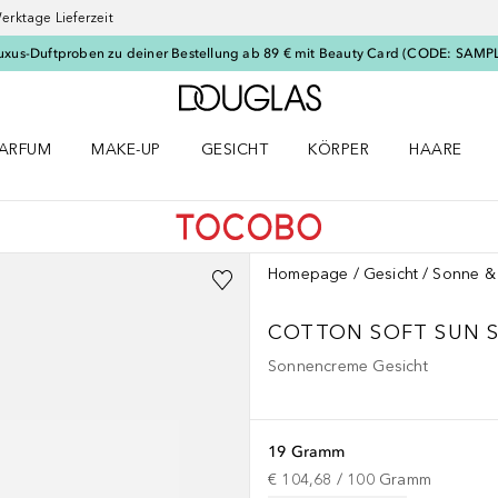
erktage Lieferzeit
uxus-Duftproben zu deiner Bestellung ab 89 € mit Beauty Card (CODE: SAMP
Zur Douglas Startseite
ARFUM
MAKE-UP
GESICHT
KÖRPER
HAARE
ffnen
arfum Menü öffnen
Make-up Menü öffnen
Gesicht Menü öffnen
Körper Menü öffnen
Haare Menü
Homepage
Gesicht
Sonne &
COTTON SOFT SUN S
Sonnencreme Gesicht
19 Gramm
€ 104,68
 / 
100
Gramm