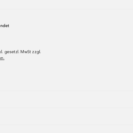
endet
kl. gesetzl. MwSt zzgl.
en.