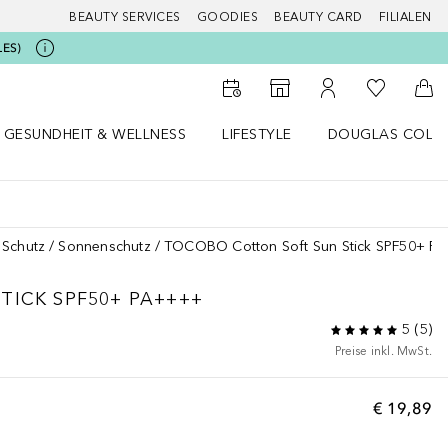
BEAUTY SERVICES
GOODIES
BEAUTY CARD
FILIALEN
LES)
Zu Meiner 
Zum Storefinder
Zu Meinem Kunde
Zum
GESUNDHEIT & WELLNESS
LIFESTYLE
DOUGLAS COLL
 öffnen
Gesundheit & Wellness Menü öffnen
Lifestyle Menü öffnen
Douglas Collecti
 Schutz
Sonnenschutz
TOCOBO Cotton Soft Sun Stick SPF50+ P
TICK SPF50+ PA++++
5
(
5
)
Preise inkl. MwSt.
€ 19,89