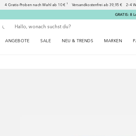
4 Gratis-Proben nach Wahl ab 10 € ¹ Versandkostenfrei ab 39,95 € 2–4 W
GRATIS: 8 L
Gehe zurück
Suche ausführen
ANGEBOTE
SALE
NEU & TRENDS
MARKEN
P
Angebote Menü öffnen
Sale Menü öffnen
NEU & TRENDS Menü öffnen
MARKEN Menü ö
P