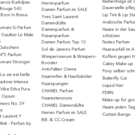
Reihenfolge ist d
ancis Kurkdjian
Herrenparfum
Dauerwelle pfle
 Rouge 540
Damen Parfum im SALE
o Born In Roma
Lip Tint & Lip St
Yves Saint Laurent
Arabische Parf
Damendüfte
rmani Si Parfum
Damenparfum &
Haare in der Sa
 Gaultier Le Male
Frauenparfum
schützen
m
Damen Parfum Top 10
Festes Parfum
Gutschein
Sol de Janeiro Parfum
Haarausfall im A
N°5 Parfum
Wimpernserum & Wimpern-
Koffein gegen H
Armani Stronger
Booster
Cakey Make-up
Anti-Falten Creme
Pony selber sch
a vie est belle
Haarreifen & Haarbänder
Butterfly Cut
radoxe Intense
Haarspangen
Liquid Hair
Vibe Erba Pura
CHANEL Parfum
PDRN
k Opium
Haarextensions
Make-up für gr
neiro No. 59
CHANEL Damendüfte
Haare jeden Ta
ay
Herren Parfum im SALE
Curtain Bangs
t Laurent Y
BB- & CC-Cream
ink - Parfum by