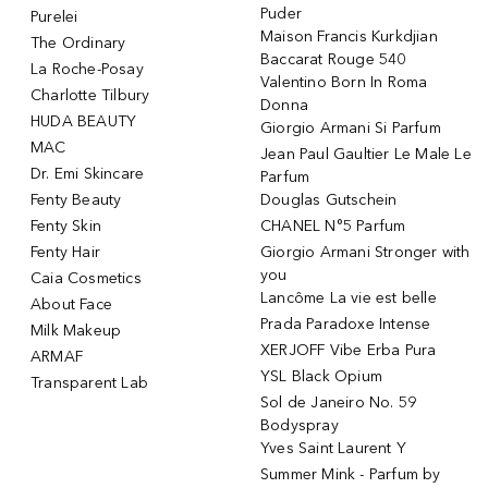
Puder
Purelei
Maison Francis Kurkdjian
The Ordinary
Baccarat Rouge 540
La Roche-Posay
Valentino Born In Roma
Charlotte Tilbury
Donna
HUDA BEAUTY
Giorgio Armani Si Parfum
MAC
Jean Paul Gaultier Le Male Le
Dr. Emi Skincare
Parfum
Fenty Beauty
Douglas Gutschein
Fenty Skin
CHANEL N°5 Parfum
Fenty Hair
Giorgio Armani Stronger with
you
Caia Cosmetics
Lancôme La vie est belle
About Face
Prada Paradoxe Intense
Milk Makeup
XERJOFF Vibe Erba Pura
ARMAF
YSL Black Opium
Transparent Lab
Sol de Janeiro No. 59
Bodyspray
Yves Saint Laurent Y
Summer Mink - Parfum by