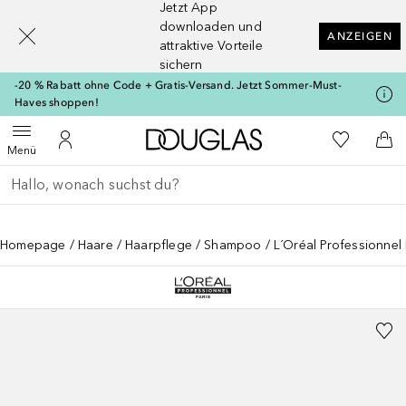
Jetzt App
[navigation.slideout.screenreader]
downloaden und
ANZEIGEN
attraktive Vorteile
sichern
-20 % Rabatt ohne Code + Gratis-Versand. Jetzt Sommer-Must-
Haves shoppen!
Zur Douglas Startseite
Zu Meiner 
Menü öffnen
Zu Meinem Kundenkonto
Zum
Menü
Gehe zurück
Suche ausführen
Homepage
Haare
Haarpflege
Shampoo
L´Oréal Professionnel