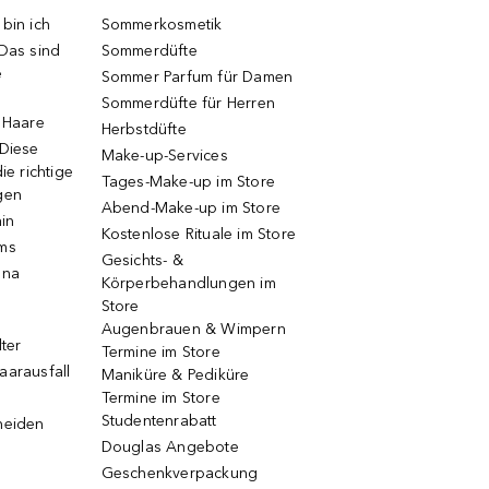
bin ich
Sommerkosmetik
 Das sind
Sommerdüfte
e
Sommer Parfum für Damen
Sommerdüfte für Herren
e Haare
Herbstdüfte
 Diese
Make-up-Services
ie richtige
Tages-Make-up im Store
gen
Abend-Make-up im Store
ain
Kostenlose Rituale im Store
ums
Gesichts- &
una
Körperbehandlungen im
Store
Augenbrauen & Wimpern
lter
Termine im Store
aarausfall
Maniküre & Pediküre
Termine im Store
Studentenrabatt
neiden
Douglas Angebote
Geschenkverpackung