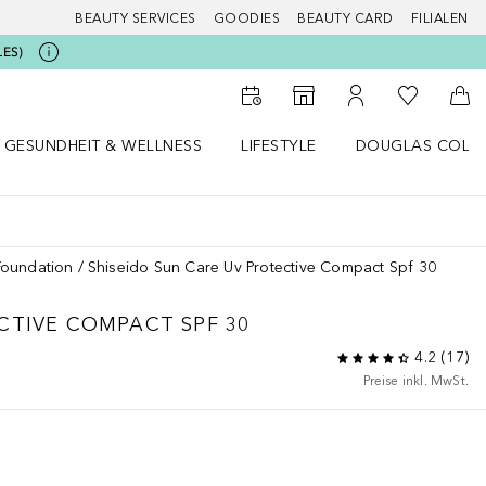
BEAUTY SERVICES
GOODIES
BEAUTY CARD
FILIALEN
LES)
Zu Meiner 
Zum Storefinder
Zu Meinem Kunde
Zum
GESUNDHEIT & WELLNESS
LIFESTYLE
DOUGLAS COLL
 öffnen
Gesundheit & Wellness Menü öffnen
Lifestyle Menü öffnen
Douglas Collecti
Foundation
Shiseido Sun Care Uv Protective Compact Spf 30
CTIVE COMPACT SPF 30
4.2
(
17
)
Preise inkl. MwSt.