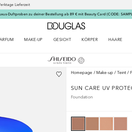
erktage Lieferzeit
uxus-Duftproben zu deiner Bestellung ab 89 € mit Beauty Card (CODE: SAMP
Zur Douglas Startseite
ARFUM
MAKE-UP
GESICHT
KÖRPER
HAARE
ffnen
arfum Menü öffnen
Make-up Menü öffnen
Gesicht Menü öffnen
Körper Menü öffnen
Haare Menü
Homepage
Make-up
Teint
SUN CARE
UV PROTE
Foundation