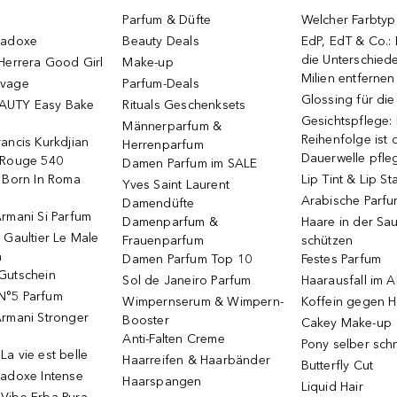
Parfum & Düfte
Welcher Farbtyp 
radoxe
Beauty Deals
EdP, EdT & Co.:
die Unterschied
Herrera Good Girl
Make-up
Milien entfernen
uvage
Parfum-Deals
Glossing für di
AUTY Easy Bake
Rituals Geschenksets
Gesichtspflege:
Männerparfum &
Reihenfolge ist d
ancis Kurkdjian
Herrenparfum
Dauerwelle pfle
 Rouge 540
Damen Parfum im SALE
o Born In Roma
Lip Tint & Lip St
Yves Saint Laurent
Arabische Parf
Damendüfte
rmani Si Parfum
Damenparfum &
Haare in der Sa
 Gaultier Le Male
Frauenparfum
schützen
m
Damen Parfum Top 10
Festes Parfum
Gutschein
Sol de Janeiro Parfum
Haarausfall im A
N°5 Parfum
Wimpernserum & Wimpern-
Koffein gegen H
Armani Stronger
Booster
Cakey Make-up
Anti-Falten Creme
Pony selber sch
a vie est belle
Haarreifen & Haarbänder
Butterfly Cut
radoxe Intense
Haarspangen
Liquid Hair