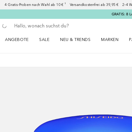
4 Gratis-Proben nach Wahl ab 10 € ¹ Versandkostenfrei ab 39,95 € 2–4 W
GRATIS: 8 L
Gehe zurück
Suche ausführen
ANGEBOTE
SALE
NEU & TRENDS
MARKEN
P
Angebote Menü öffnen
Sale Menü öffnen
NEU & TRENDS Menü öffnen
MARKEN Menü ö
P