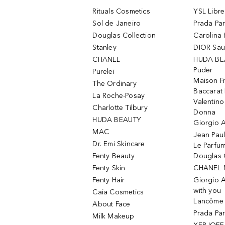
Rituals Cosmetics
YSL Libre
Sol de Janeiro
Prada Pa
Douglas Collection
Carolina 
Stanley
DIOR Sa
CHANEL
HUDA BE
Puder
Purelei
Maison Fr
The Ordinary
Baccarat
La Roche-Posay
Valentin
Charlotte Tilbury
Donna
HUDA BEAUTY
Giorgio A
MAC
Jean Paul
Dr. Emi Skincare
Le Parfu
Fenty Beauty
Douglas 
Fenty Skin
CHANEL 
Fenty Hair
Giorgio 
with you
Caia Cosmetics
Lancôme L
About Face
Prada Pa
Milk Makeup