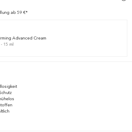
ellung ab 59 €*
 Firming Advanced Cream
-
15
ml
losigkeit
Schutz
 mühelos
stoffen
ltlich