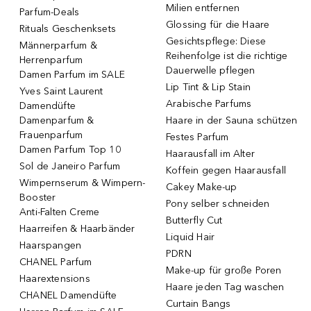
Milien entfernen
Parfum-Deals
Glossing für die Haare
Rituals Geschenksets
Gesichtspflege: Diese
Männerparfum &
Reihenfolge ist die richtige
Herrenparfum
Dauerwelle pflegen
Damen Parfum im SALE
Lip Tint & Lip Stain
Yves Saint Laurent
Arabische Parfums
Damendüfte
Damenparfum &
Haare in der Sauna schützen
Frauenparfum
Festes Parfum
Damen Parfum Top 10
Haarausfall im Alter
Sol de Janeiro Parfum
Koffein gegen Haarausfall
Wimpernserum & Wimpern-
Cakey Make-up
Booster
Pony selber schneiden
Anti-Falten Creme
Butterfly Cut
Haarreifen & Haarbänder
Liquid Hair
Haarspangen
PDRN
CHANEL Parfum
Make-up für große Poren
Haarextensions
Haare jeden Tag waschen
CHANEL Damendüfte
Curtain Bangs