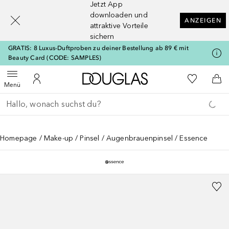
Jetzt App
[navigation.slideout.screenreader]
downloaden und
ANZEIGEN
attraktive Vorteile
sichern
GRATIS: 8 Luxus-Duftproben zu deiner Bestellung ab 89 € mit
Beauty Card (CODE: SAMPLES)
Zur Douglas Startseite
Zu Meiner 
Menü öffnen
Zu Meinem Kundenkonto
Zum
Menü
Gehe zurück
Suche ausführen
Homepage
Make-up
Pinsel
Augenbrauenpinsel
Essence