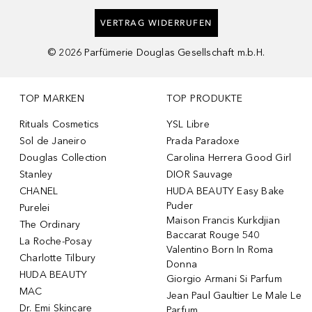
VERTRAG WIDERRUFEN
©
2026
Parfümerie Douglas Gesellschaft m.b.H.
TOP MARKEN
TOP PRODUKTE
Rituals Cosmetics
YSL Libre
Sol de Janeiro
Prada Paradoxe
Douglas Collection
Carolina Herrera Good Girl
Stanley
DIOR Sauvage
CHANEL
HUDA BEAUTY Easy Bake
Puder
Purelei
Maison Francis Kurkdjian
The Ordinary
Baccarat Rouge 540
La Roche-Posay
Valentino Born In Roma
Charlotte Tilbury
Donna
HUDA BEAUTY
Giorgio Armani Si Parfum
MAC
Jean Paul Gaultier Le Male Le
Dr. Emi Skincare
Parfum