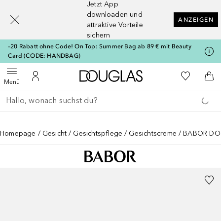
Jetzt App
[navigation.slideout.screenreader]
downloaden und
ANZEIGEN
attraktive Vorteile
sichern
–20 Rabatt ohne Code! On Top: Summer Bag ab 89 € mit Beauty
Card (CODE: HANDBAG)
Zur Douglas Startseite
Zu Meiner 
Menü öffnen
Zu Meinem Kundenkonto
Zum
Menü
Gehe zurück
Suche ausführen
Homepage
Gesicht
Gesichtspflege
Gesichtscreme
BABOR DOC