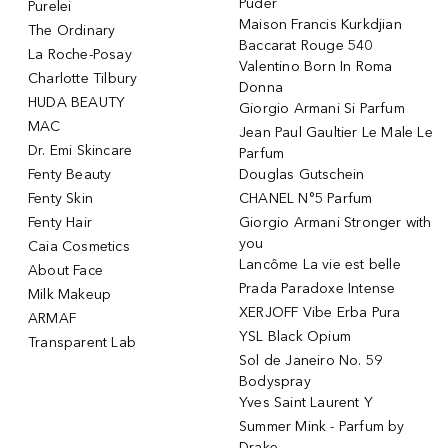
Puder
Purelei
Maison Francis Kurkdjian
The Ordinary
Baccarat Rouge 540
La Roche-Posay
Valentino Born In Roma
Charlotte Tilbury
Donna
HUDA BEAUTY
Giorgio Armani Si Parfum
MAC
Jean Paul Gaultier Le Male Le
Dr. Emi Skincare
Parfum
Fenty Beauty
Douglas Gutschein
Fenty Skin
CHANEL N°5 Parfum
Fenty Hair
Giorgio Armani Stronger with
you
Caia Cosmetics
Lancôme La vie est belle
About Face
Prada Paradoxe Intense
Milk Makeup
XERJOFF Vibe Erba Pura
ARMAF
YSL Black Opium
Transparent Lab
Sol de Janeiro No. 59
Bodyspray
Yves Saint Laurent Y
Summer Mink - Parfum by
Drake