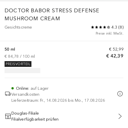
DOCTOR BABOR
STRESS DEFENSE
MUSHROOM CREAM
Gesichtscreme
4.3
(
8
)
Preise inkl. MwSt.
50 ml
€ 52,99
€ 42,39
€ 84,78
 / 
100
ml
PREISVORTEIL
Online
:
auf Lager
Versandkosten
Lieferzeitraum: Fr., 14.08.2026 bis Mo., 17.08.2026
Douglas-Filiale
Filialverfügbarkeit prüfen
IN DEN WARENKORB