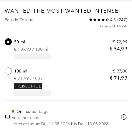
WANTED
THE MOST WANTED INTENSE
Eau de Toilette
4.5
(
247
)
Preise inkl. MwSt.
50 ml
€ 72,99
€ 54,99
€ 109,98
 / 
100
ml
100 ml
€ 97,00
€ 71,99
€ 71,99
 / 
100
ml
PREISVORTEIL
Online
:
auf Lager
Versandkosten
Lieferzeitraum: Di., 11.08.2026 bis Do., 13.08.2026