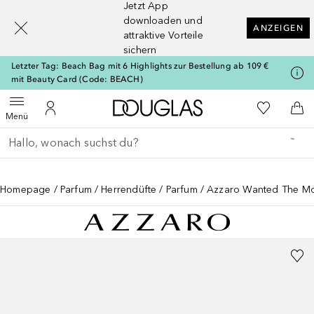
Jetzt App
[navigation.slideout.screenreader]
downloaden und
ANZEIGEN
attraktive Vorteile
sichern
Letzter Tag: Beach Bag mit 6 Highlights zur Bestellung ab 109 €
mit Beauty Card (Code: BEACH)
Zur Douglas Startseite
Zu Meiner 
Menü öffnen
Zu Meinem Kundenkonto
Zum
Menü
Gehe zurück
Suche ausführen
Homepage
Parfum
Herrendüfte
Parfum
Azzaro Wanted The Mo