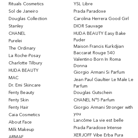
Rituals Cosmetics
YSL Libre
Sol de Janeiro
Prada Paradoxe
Douglas Collection
Carolina Herrera Good Girl
Stanley
DIOR Sauvage
CHANEL
HUDA BEAUTY Easy Bake
Puder
Purelei
Maison Francis Kurkdjian
The Ordinary
Baccarat Rouge 540
La Roche-Posay
Valentino Born In Roma
Charlotte Tilbury
Donna
HUDA BEAUTY
Giorgio Armani Si Parfum
MAC
Jean Paul Gaultier Le Male Le
Dr. Emi Skincare
Parfum
Fenty Beauty
Douglas Gutschein
Fenty Skin
CHANEL N°5 Parfum
Fenty Hair
Giorgio Armani Stronger with
you
Caia Cosmetics
Lancôme La vie est belle
About Face
Prada Paradoxe Intense
Milk Makeup
XERJOFF Vibe Erba Pura
ARMAF