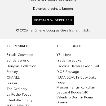
Datenschutzeinstellungen
VERTRAG WIDERRUFEN
©
2026
Parfümerie Douglas Gesellschaft m.b.H.
TOP MARKEN
TOP PRODUKTE
Rituals Cosmetics
YSL Libre
Sol de Janeiro
Prada Paradoxe
Douglas Collection
Carolina Herrera Good Girl
Stanley
DIOR Sauvage
CHANEL
HUDA BEAUTY Easy Bake
Puder
Purelei
Maison Francis Kurkdjian
The Ordinary
Baccarat Rouge 540
La Roche-Posay
Valentino Born In Roma
Charlotte Tilbury
Donna
HUDA BEAUTY