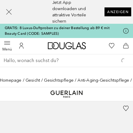
Jetzt App
[navigation.slideout.screenreader]
downloaden und
ANZEIGEN
attraktive Vorteile
sichern
GRATIS: 8 Luxus-Duftproben zu deiner Bestellung ab 89 € mit
Beauty Card (CODE: SAMPLES)
Zur Douglas Startseite
Zu Meiner 
Menü öffnen
Zu Meinem Kundenkonto
Zum
Menü
Gehe zurück
Suche ausführen
Homepage
Gesicht
Gesichtspflege
Anti-Aging-Gesichtspflege