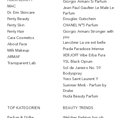
Giorgio Armani Si Parfum
MAC
Jean Paul Gaultier Le Male Le
Dr. Emi Skincare
Parfum
Fenty Beauty
Douglas Gutschein
Fenty Skin
CHANEL N°5 Parfum
Fenty Hair
Giorgio Armani Stronger with
you
Caia Cosmetics
Lancôme La vie est belle
About Face
Prada Paradoxe Intense
Milk Makeup
XERJOFF Vibe Erba Pura
ARMAF
YSL Black Opium
Transparent Lab
Sol de Janeiro No. 59
Bodyspray
Yves Saint Laurent Y
Summer Mink - Parfum by
Drake
Huda Beauty Parfum
TOP KATEGORIEN
BEAUTY TRENDS
Parfum & Düfte
Welcher Farbtyp bin ich