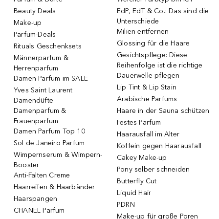
Beauty Deals
EdP, EdT & Co.: Das sind die
Unterschiede
Make-up
Milien entfernen
Parfum-Deals
Glossing für die Haare
Rituals Geschenksets
Gesichtspflege: Diese
Männerparfum &
Reihenfolge ist die richtige
Herrenparfum
Dauerwelle pflegen
Damen Parfum im SALE
Lip Tint & Lip Stain
Yves Saint Laurent
Arabische Parfums
Damendüfte
Damenparfum &
Haare in der Sauna schützen
Frauenparfum
Festes Parfum
Damen Parfum Top 10
Haarausfall im Alter
Sol de Janeiro Parfum
Koffein gegen Haarausfall
Wimpernserum & Wimpern-
Cakey Make-up
Booster
Pony selber schneiden
Anti-Falten Creme
Butterfly Cut
Haarreifen & Haarbänder
Liquid Hair
Haarspangen
PDRN
CHANEL Parfum
Make-up für große Poren