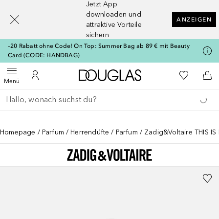
Jetzt App
[navigation.slideout.screenreader]
downloaden und
ANZEIGEN
attraktive Vorteile
sichern
–20 Rabatt ohne Code! On Top: Summer Bag ab 89 € mit Beauty
Card (CODE: HANDBAG)
Zur Douglas Startseite
Zu Meiner 
Menü öffnen
Zu Meinem Kundenkonto
Zum
Menü
Gehe zurück
Suche ausführen
Homepage
Parfum
Herrendüfte
Parfum
Zadig&Voltaire THIS IS