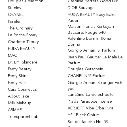
Douglas Collection
Carolina Herrera Good Girl
Stanley
DIOR Sauvage
CHANEL
HUDA BEAUTY Easy Bake
Puder
Purelei
Maison Francis Kurkdjian
The Ordinary
Baccarat Rouge 540
La Roche-Posay
Valentino Born In Roma
Charlotte Tilbury
Donna
HUDA BEAUTY
Giorgio Armani Si Parfum
MAC
Jean Paul Gaultier Le Male Le
Dr. Emi Skincare
Parfum
Fenty Beauty
Douglas Gutschein
Fenty Skin
CHANEL N°5 Parfum
Fenty Hair
Giorgio Armani Stronger with
you
Caia Cosmetics
Lancôme La vie est belle
About Face
Prada Paradoxe Intense
Milk Makeup
XERJOFF Vibe Erba Pura
ARMAF
YSL Black Opium
Transparent Lab
Sol de Janeiro No. 59