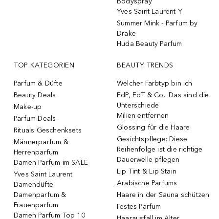
Bodyspray
Yves Saint Laurent Y
Summer Mink - Parfum by
Drake
Huda Beauty Parfum
TOP KATEGORIEN
BEAUTY TRENDS
Parfum & Düfte
Welcher Farbtyp bin ich
Beauty Deals
EdP, EdT & Co.: Das sind die
Unterschiede
Make-up
Milien entfernen
Parfum-Deals
Glossing für die Haare
Rituals Geschenksets
Gesichtspflege: Diese
Männerparfum &
Reihenfolge ist die richtige
Herrenparfum
Dauerwelle pflegen
Damen Parfum im SALE
Lip Tint & Lip Stain
Yves Saint Laurent
Arabische Parfums
Damendüfte
Damenparfum &
Haare in der Sauna schützen
Frauenparfum
Festes Parfum
Damen Parfum Top 10
Haarausfall im Alter