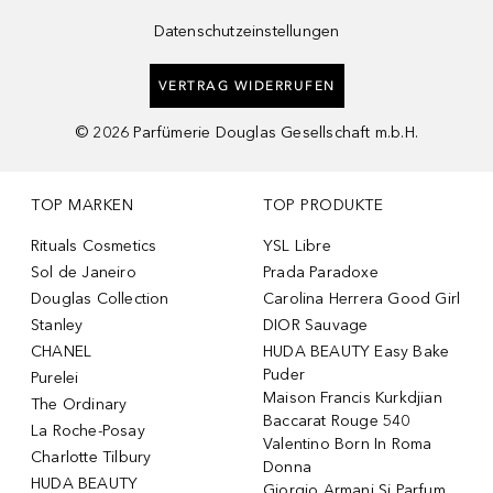
Datenschutzeinstellungen
VERTRAG WIDERRUFEN
©
2026
Parfümerie Douglas Gesellschaft m.b.H.
TOP MARKEN
TOP PRODUKTE
Rituals Cosmetics
YSL Libre
Sol de Janeiro
Prada Paradoxe
Douglas Collection
Carolina Herrera Good Girl
Stanley
DIOR Sauvage
CHANEL
HUDA BEAUTY Easy Bake
Puder
Purelei
Maison Francis Kurkdjian
The Ordinary
Baccarat Rouge 540
La Roche-Posay
Valentino Born In Roma
Charlotte Tilbury
Donna
HUDA BEAUTY
Giorgio Armani Si Parfum