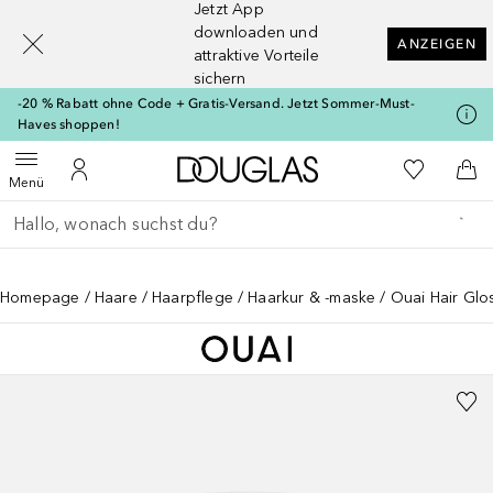
Jetzt App
[navigation.slideout.screenreader]
downloaden und
ANZEIGEN
attraktive Vorteile
sichern
-20 % Rabatt ohne Code + Gratis-Versand. Jetzt Sommer-Must-
Haves shoppen!
Zur Douglas Startseite
Zu Meiner 
Menü öffnen
Zu Meinem Kundenkonto
Zum
Menü
Gehe zurück
Suche ausführen
Homepage
Haare
Haarpflege
Haarkur & -maske
Ouai Hair Glo