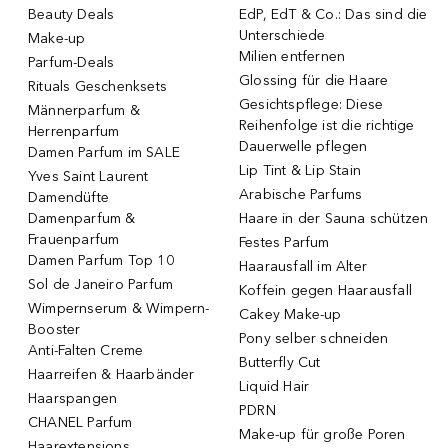
Beauty Deals
EdP, EdT & Co.: Das sind die
Unterschiede
Make-up
Milien entfernen
Parfum-Deals
Glossing für die Haare
Rituals Geschenksets
Gesichtspflege: Diese
Männerparfum &
Reihenfolge ist die richtige
Herrenparfum
Dauerwelle pflegen
Damen Parfum im SALE
Lip Tint & Lip Stain
Yves Saint Laurent
Arabische Parfums
Damendüfte
Damenparfum &
Haare in der Sauna schützen
Frauenparfum
Festes Parfum
Damen Parfum Top 10
Haarausfall im Alter
Sol de Janeiro Parfum
Koffein gegen Haarausfall
Wimpernserum & Wimpern-
Cakey Make-up
Booster
Pony selber schneiden
Anti-Falten Creme
Butterfly Cut
Haarreifen & Haarbänder
Liquid Hair
Haarspangen
PDRN
CHANEL Parfum
Make-up für große Poren
Haarextensions