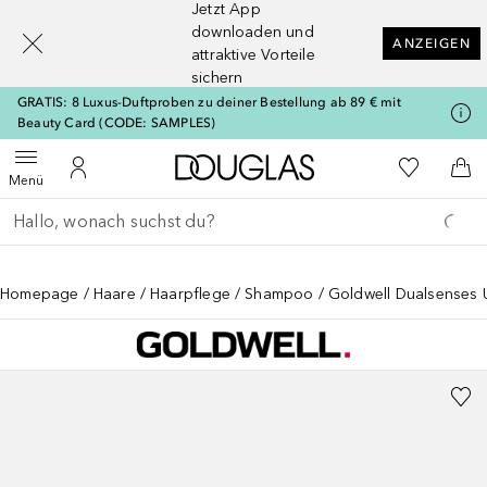
Jetzt App
[navigation.slideout.screenreader]
downloaden und
ANZEIGEN
attraktive Vorteile
sichern
GRATIS: 8 Luxus-Duftproben zu deiner Bestellung ab 89 € mit
Beauty Card (CODE: SAMPLES)
Zur Douglas Startseite
Zu Meiner 
Menü öffnen
Zu Meinem Kundenkonto
Zum
Menü
Gehe zurück
Suche ausführen
Homepage
Haare
Haarpflege
Shampoo
Goldwell Dualsenses U