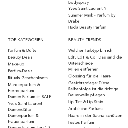
Bodyspray
Yves Saint Laurent Y
Summer Mink - Parfum by
Drake
Huda Beauty Parfum
TOP KATEGORIEN
BEAUTY TRENDS
Parfum & Düfte
Welcher Farbtyp bin ich
Beauty Deals
EdP, EdT & Co.: Das sind die
Unterschiede
Make-up
Milien entfernen
Parfum-Deals
Glossing für die Haare
Rituals Geschenksets
Gesichtspflege: Diese
Männerparfum &
Reihenfolge ist die richtige
Herrenparfum
Dauerwelle pflegen
Damen Parfum im SALE
Lip Tint & Lip Stain
Yves Saint Laurent
Arabische Parfums
Damendüfte
Damenparfum &
Haare in der Sauna schützen
Frauenparfum
Festes Parfum
Damen Parfum Top 10