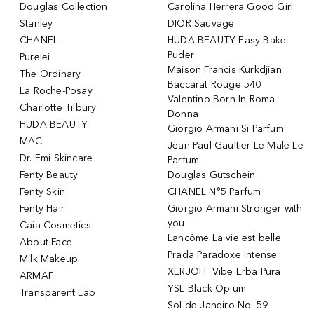
Douglas Collection
Carolina Herrera Good Girl
Stanley
DIOR Sauvage
CHANEL
HUDA BEAUTY Easy Bake
Puder
Purelei
Maison Francis Kurkdjian
The Ordinary
Baccarat Rouge 540
La Roche-Posay
Valentino Born In Roma
Charlotte Tilbury
Donna
HUDA BEAUTY
Giorgio Armani Si Parfum
MAC
Jean Paul Gaultier Le Male Le
Dr. Emi Skincare
Parfum
Fenty Beauty
Douglas Gutschein
Fenty Skin
CHANEL N°5 Parfum
Fenty Hair
Giorgio Armani Stronger with
you
Caia Cosmetics
Lancôme La vie est belle
About Face
Prada Paradoxe Intense
Milk Makeup
XERJOFF Vibe Erba Pura
ARMAF
YSL Black Opium
Transparent Lab
Sol de Janeiro No. 59