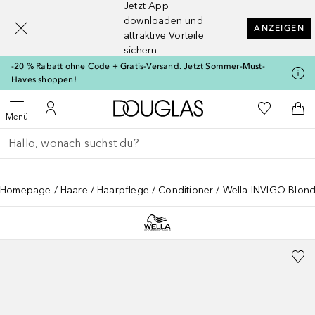
Jetzt App
[navigation.slideout.screenreader]
downloaden und
ANZEIGEN
attraktive Vorteile
sichern
-20 % Rabatt ohne Code + Gratis-Versand. Jetzt Sommer-Must-
Haves shoppen!
Zur Douglas Startseite
Zu Meiner 
Menü öffnen
Zu Meinem Kundenkonto
Zum
Menü
Gehe zurück
Suche ausführen
Homepage
Haare
Haarpflege
Conditioner
Wella INVIGO Blonde