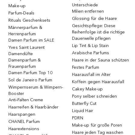
Unterschiede
Make-up
Milien entfernen
Parfum-Deals
Glossing für die Haare
Rituals Geschenksets
Gesichtspflege: Diese
Männerparfum &
Reihenfolge ist die richtige
Herrenparfum
Dauerwelle pflegen
Damen Parfum im SALE
Lip Tint & Lip Stain
Yves Saint Laurent
Arabische Parfums
Damendüfte
Damenparfum &
Haare in der Sauna schützen
Frauenparfum
Festes Parfum
Damen Parfum Top 10
Haarausfall im Alter
Sol de Janeiro Parfum
Koffein gegen Haarausfall
Wimpernserum & Wimpern-
Cakey Make-up
Booster
Pony selber schneiden
Anti-Falten Creme
Butterfly Cut
Haarreifen & Haarbänder
Liquid Hair
Haarspangen
PDRN
CHANEL Parfum
Make-up für große Poren
Haarextensions
Haare jeden Tag waschen