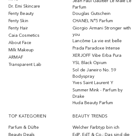
Jean Paul Gaultier Le Male Le
Dr. Emi Skincare
Parfum
Fenty Beauty
Douglas Gutschein
Fenty Skin
CHANEL N°5 Parfum
Fenty Hair
Giorgio Armani Stronger with
you
Caia Cosmetics
Lancôme La vie est belle
About Face
Prada Paradoxe Intense
Milk Makeup
XERJOFF Vibe Erba Pura
ARMAF
YSL Black Opium
Transparent Lab
Sol de Janeiro No. 59
Bodyspray
Yves Saint Laurent Y
Summer Mink - Parfum by
Drake
Huda Beauty Parfum
TOP KATEGORIEN
BEAUTY TRENDS
Parfum & Düfte
Welcher Farbtyp bin ich
Beauty Deals
EdP, EdT & Co.: Das sind die