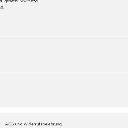
kl. gesetzl. MwSt zzgl.
en.
AGB und Widerrufsbelehrung