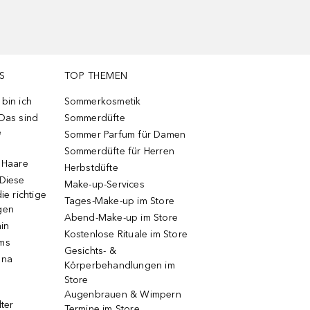
S
TOP THEMEN
bin ich
Sommerkosmetik
 Das sind
Sommerdüfte
e
Sommer Parfum für Damen
Sommerdüfte für Herren
e Haare
Herbstdüfte
 Diese
Make-up-Services
ie richtige
Tages-Make-up im Store
gen
Abend-Make-up im Store
ain
Kostenlose Rituale im Store
ums
Gesichts- &
una
Körperbehandlungen im
Store
Augenbrauen & Wimpern
lter
Termine im Store