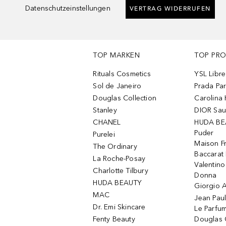
Datenschutzeinstellungen
VERTRAG WIDERRUFEN
TOP MARKEN
TOP PR
Rituals Cosmetics
YSL Libre
Sol de Janeiro
Prada Pa
Douglas Collection
Carolina 
Stanley
DIOR Sa
CHANEL
HUDA BE
Puder
Purelei
Maison Fr
The Ordinary
Baccarat
La Roche-Posay
Valentin
Charlotte Tilbury
Donna
HUDA BEAUTY
Giorgio A
MAC
Jean Paul
Dr. Emi Skincare
Le Parfu
Fenty Beauty
Douglas 