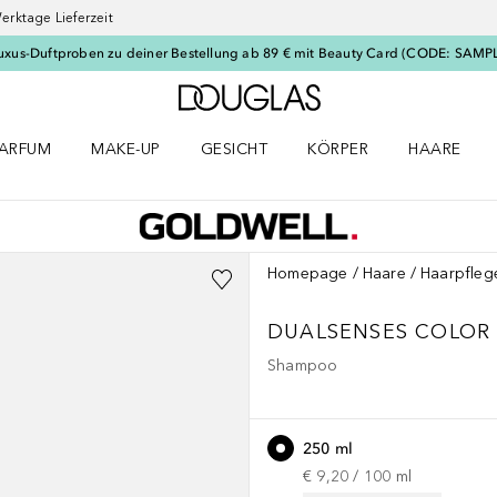
erktage Lieferzeit
uxus-Duftproben zu deiner Bestellung ab 89 € mit Beauty Card (CODE: SAMP
Zur Douglas Startseite
ARFUM
MAKE-UP
GESICHT
KÖRPER
HAARE
ffnen
arfum Menü öffnen
Make-up Menü öffnen
Gesicht Menü öffnen
Körper Menü öffnen
Haare Menü
Homepage
Haare
Haarpfleg
DUALSENSES
COLOR 
Shampoo
250 ml
€ 9,20
 / 
100
ml