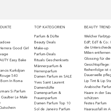
ODUKTE
TOP KATEGORIEN
BEAUTY TREND
Parfum & Düfte
Welcher Farbtyp 
radoxe
Beauty Deals
EdP, EdT & Co.:
die Unterschied
Herrera Good Girl
Make-up
Milien entfernen
uvage
Parfum-Deals
Glossing für di
AUTY Easy Bake
Rituals Geschenksets
Gesichtspflege:
Männerparfum &
Reihenfolge ist d
ancis Kurkdjian
Herrenparfum
Dauerwelle pfle
 Rouge 540
Damen Parfum im SALE
o Born In Roma
Lip Tint & Lip St
Yves Saint Laurent
Arabische Parf
Damendüfte
rmani Si Parfum
Damenparfum &
Haare in der Sa
 Gaultier Le Male
Frauenparfum
schützen
m
Damen Parfum Top 10
Festes Parfum
Gutschein
Sol de Janeiro Parfum
Haarausfall im A