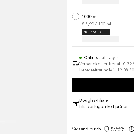
1000 ml
€ 5,90
 / 
100
ml
PREISVORTEIL
Online
:
auf Lager
Versandkostenfrei ab
€ 39,
Lieferzeitraum: Mi., 12.08.20
Douglas-Filiale
Filialverfügbarkeit prüfen
Versand durch