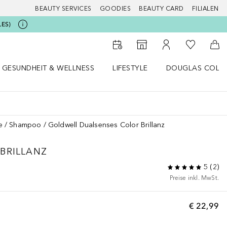
BEAUTY SERVICES
GOODIES
BEAUTY CARD
FILIALEN
LES)
Zu Meiner 
Zum Storefinder
Zu Meinem Kunde
Zum
GESUNDHEIT & WELLNESS
LIFESTYLE
DOUGLAS COLL
 öffnen
Gesundheit & Wellness Menü öffnen
Lifestyle Menü öffnen
Douglas Collecti
e
Shampoo
Goldwell Dualsenses Color Brillanz
BRILLANZ
5
(
2
)
Preise inkl. MwSt.
€ 22,99