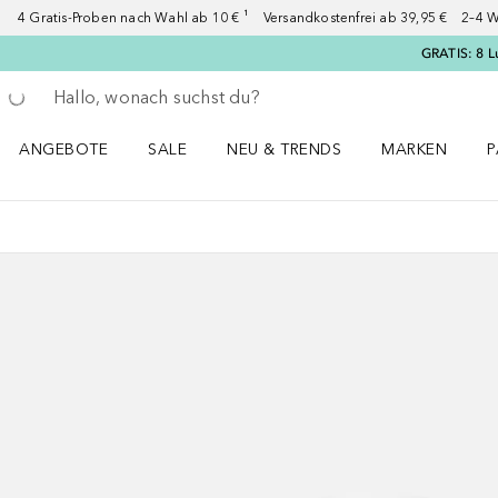
4 Gratis-Proben nach Wahl ab 10 € ¹ Versandkostenfrei ab 39,95 € 2–4 W
GRATIS: 8 L
Gehe zurück
Suche ausführen
ANGEBOTE
SALE
NEU & TRENDS
MARKEN
P
Angebote Menü öffnen
Sale Menü öffnen
NEU & TRENDS Menü öffnen
MARKEN Menü ö
P