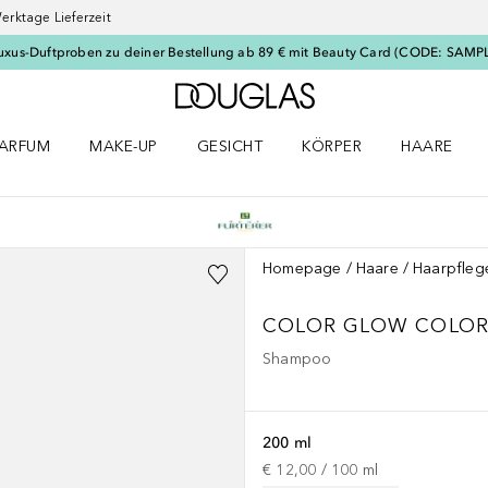
erktage Lieferzeit
uxus-Duftproben zu deiner Bestellung ab 89 € mit Beauty Card (CODE: SAMP
Zur Douglas Startseite
ARFUM
MAKE-UP
GESICHT
KÖRPER
HAARE
ffnen
arfum Menü öffnen
Make-up Menü öffnen
Gesicht Menü öffnen
Körper Menü öffnen
Haare Menü
Homepage
Haare
Haarpfleg
COLOR GLOW
COLO
Shampoo
200 ml
€ 12,00
 / 
100
ml