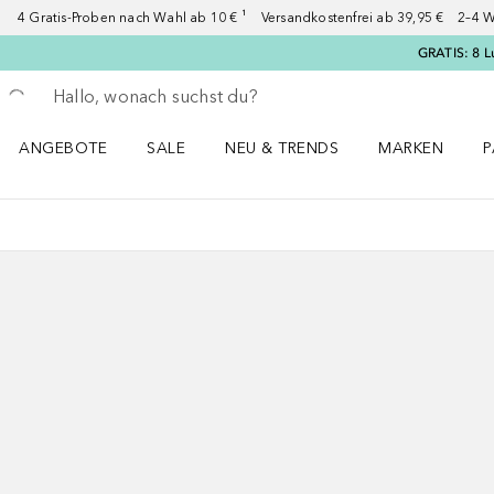
4 Gratis-Proben nach Wahl ab 10 € ¹ Versandkostenfrei ab 39,95 € 2–4 W
GRATIS: 8 L
Gehe zurück
Suche ausführen
ANGEBOTE
SALE
NEU & TRENDS
MARKEN
P
Angebote Menü öffnen
Sale Menü öffnen
NEU & TRENDS Menü öffnen
MARKEN Menü ö
P