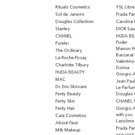
Rituals Cosmetics
YSL Libre
Sol de Janeiro
Prada Pa
Douglas Collection
Carolina 
Stanley
DIOR Sa
CHANEL
HUDA BE
Puder
Purelei
Maison Fr
The Ordinary
Baccarat
La Roche-Posay
Valentin
Charlotte Tilbury
Donna
HUDA BEAUTY
Giorgio A
MAC
Jean Paul
Dr. Emi Skincare
Le Parfu
Fenty Beauty
Douglas 
Fenty Skin
CHANEL 
Fenty Hair
Giorgio 
with you
Caia Cosmetics
Lancôme L
About Face
Prada Pa
Milk Makeup