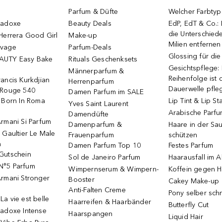
Parfum & Düfte
Welcher Farbtyp 
radoxe
Beauty Deals
EdP, EdT & Co.:
die Unterschied
Herrera Good Girl
Make-up
Milien entfernen
uvage
Parfum-Deals
Glossing für di
AUTY Easy Bake
Rituals Geschenksets
Gesichtspflege:
Männerparfum &
Reihenfolge ist d
ancis Kurkdjian
Herrenparfum
Dauerwelle pfle
 Rouge 540
Damen Parfum im SALE
o Born In Roma
Lip Tint & Lip St
Yves Saint Laurent
Arabische Parf
Damendüfte
rmani Si Parfum
Damenparfum &
Haare in der Sa
 Gaultier Le Male
Frauenparfum
schützen
m
Damen Parfum Top 10
Festes Parfum
Gutschein
Sol de Janeiro Parfum
Haarausfall im A
N°5 Parfum
Wimpernserum & Wimpern-
Koffein gegen H
Armani Stronger
Booster
Cakey Make-up
Anti-Falten Creme
Pony selber sch
a vie est belle
Haarreifen & Haarbänder
Butterfly Cut
radoxe Intense
Haarspangen
Liquid Hair