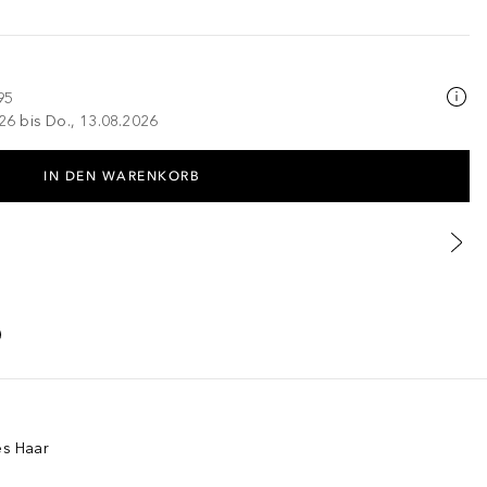
95
026 bis Do., 13.08.2026
IN DEN WARENKORB
es Haar