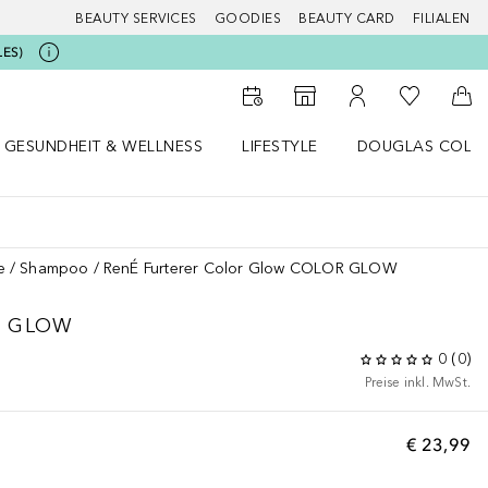
BEAUTY SERVICES
GOODIES
BEAUTY CARD
FILIALEN
LES)
Zu Meiner 
Zum Storefinder
Zu Meinem Kunde
Zum
GESUNDHEIT & WELLNESS
LIFESTYLE
DOUGLAS COLL
 öffnen
Gesundheit & Wellness Menü öffnen
Lifestyle Menü öffnen
Douglas Collecti
e
Shampoo
RenÉ Furterer Color Glow COLOR GLOW
R GLOW
0
(
0
)
Preise inkl. MwSt.
€ 23,99