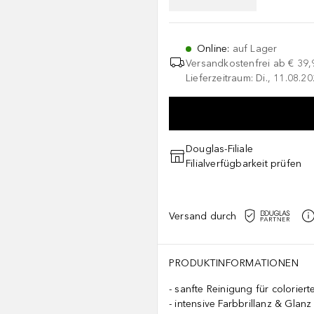
Online
:
auf Lager
Versandkostenfrei ab
€ 39,
Lieferzeitraum: Di., 11.08.2
Douglas-Filiale
Filialverfügbarkeit prüfen
Versand durch
PRODUKTINFORMATIONEN
sanfte Reinigung für coloriert
intensive Farbbrillanz & Glanz