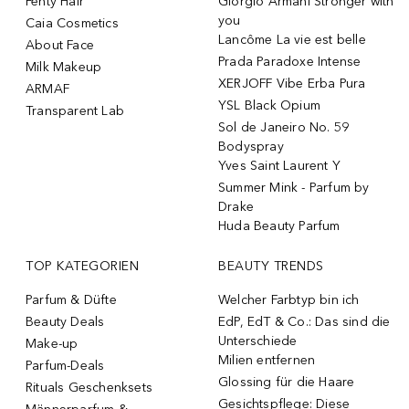
Fenty Hair
Giorgio Armani Stronger with
you
Caia Cosmetics
Lancôme La vie est belle
About Face
Prada Paradoxe Intense
Milk Makeup
XERJOFF Vibe Erba Pura
ARMAF
YSL Black Opium
Transparent Lab
Sol de Janeiro No. 59
Bodyspray
Yves Saint Laurent Y
Summer Mink - Parfum by
Drake
Huda Beauty Parfum
TOP KATEGORIEN
BEAUTY TRENDS
Parfum & Düfte
Welcher Farbtyp bin ich
Beauty Deals
EdP, EdT & Co.: Das sind die
Unterschiede
Make-up
Milien entfernen
Parfum-Deals
Glossing für die Haare
Rituals Geschenksets
Gesichtspflege: Diese