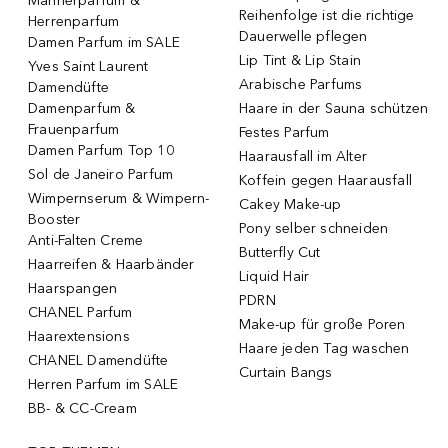
Männerparfum &
Reihenfolge ist die richtige
Herrenparfum
Dauerwelle pflegen
Damen Parfum im SALE
Lip Tint & Lip Stain
Yves Saint Laurent
Arabische Parfums
Damendüfte
Damenparfum &
Haare in der Sauna schützen
Frauenparfum
Festes Parfum
Damen Parfum Top 10
Haarausfall im Alter
Sol de Janeiro Parfum
Koffein gegen Haarausfall
Wimpernserum & Wimpern-
Cakey Make-up
Booster
Pony selber schneiden
Anti-Falten Creme
Butterfly Cut
Haarreifen & Haarbänder
Liquid Hair
Haarspangen
PDRN
CHANEL Parfum
Make-up für große Poren
Haarextensions
Haare jeden Tag waschen
CHANEL Damendüfte
Curtain Bangs
Herren Parfum im SALE
BB- & CC-Cream