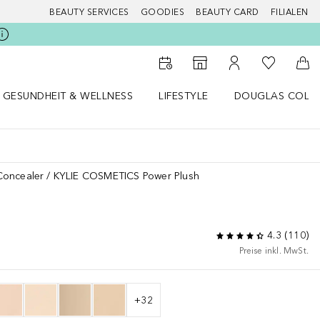
BEAUTY SERVICES
GOODIES
BEAUTY CARD
FILIALEN
Zu Meiner 
Zum Storefinder
Zu Meinem Kunde
Zum
GESUNDHEIT & WELLNESS
LIFESTYLE
DOUGLAS COLL
 öffnen
Gesundheit & Wellness Menü öffnen
Lifestyle Menü öffnen
Douglas Collecti
Concealer
KYLIE COSMETICS Power Plush
4.3
(
110
)
Preise inkl. MwSt.
+
32