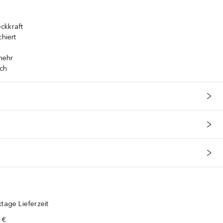
ckkraft
chiert
 mehr
ich
tage Lieferzeit
 €