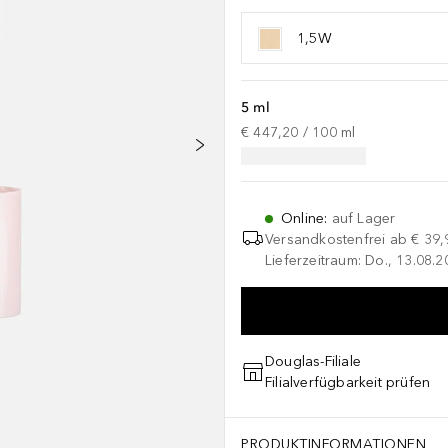
1,5W
5 ml
€ 447,20
 / 
100
ml
Online
:
auf Lager
Versandkostenfrei ab
€ 39,
Lieferzeitraum: Do., 13.08.2
Douglas-Filiale
Filialverfügbarkeit prüfen
PRODUKTINFORMATIONEN