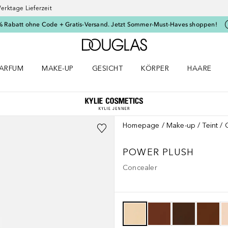
erktage Lieferzeit
% Rabatt ohne Code + Gratis-Versand. Jetzt Sommer-Must-Haves shoppen!
Zur Douglas Startseite
ARFUM
MAKE-UP
GESICHT
KÖRPER
HAARE
ffnen
arfum Menü öffnen
Make-up Menü öffnen
Gesicht Menü öffnen
Körper Menü öffnen
Haare Menü
Homepage
Make-up
Teint
POWER PLUSH
Concealer