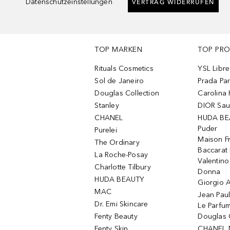
Datenschutzeinstellungen
VERTRAG WIDERRUFEN
TOP MARKEN
TOP PR
Rituals Cosmetics
YSL Libre
Sol de Janeiro
Prada Pa
Douglas Collection
Carolina 
Stanley
DIOR Sa
CHANEL
HUDA BE
Puder
Purelei
Maison Fr
The Ordinary
Baccarat
La Roche-Posay
Valentin
Charlotte Tilbury
Donna
HUDA BEAUTY
Giorgio A
MAC
Jean Paul
Dr. Emi Skincare
Le Parfu
Fenty Beauty
Douglas 
Fenty Skin
CHANEL 