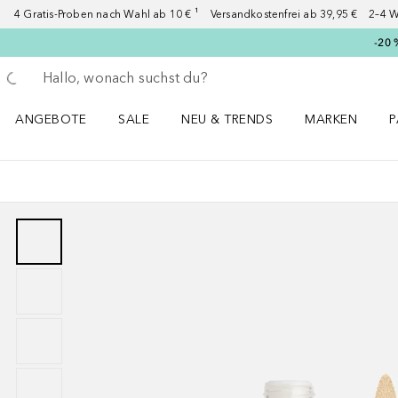
4 Gratis-Proben nach Wahl ab 10 € ¹ Versandkostenfrei ab 39,95 € 2–4 W
-20 
Gehe zurück
Suche ausführen
ANGEBOTE
SALE
NEU & TRENDS
MARKEN
P
Angebote Menü öffnen
Sale Menü öffnen
NEU & TRENDS Menü öffnen
MARKEN Menü ö
P