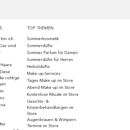
S
TOP THEMEN
bin ich
Sommerkosmetik
 Das sind
Sommerdüfte
e
Sommer Parfum für Damen
Sommerdüfte für Herren
e Haare
Herbstdüfte
 Diese
Make-up-Services
ie richtige
Tages-Make-up im Store
gen
Abend-Make-up im Store
ain
Kostenlose Rituale im Store
ums
Gesichts- &
una
Körperbehandlungen im
Store
Augenbrauen & Wimpern
lter
Termine im Store