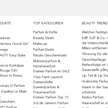
ODUKTE
TOP KATEGORIEN
BEAUTY TREND
Parfum & Düfte
Welcher Farbtyp 
radoxe
Beauty Deals
EdP, EdT & Co.:
die Unterschied
Herrera Good Girl
Make-up
Milien entfernen
uvage
Parfum-Deals
Glossing für di
AUTY Easy Bake
Rituals Geschenksets
Gesichtspflege:
Männerparfum &
Reihenfolge ist d
ancis Kurkdjian
Herrenparfum
Dauerwelle pfle
 Rouge 540
Damen Parfum im SALE
o Born In Roma
Lip Tint & Lip St
Yves Saint Laurent
Arabische Parf
Damendüfte
rmani Si Parfum
Damenparfum &
Haare in der Sa
 Gaultier Le Male
Frauenparfum
schützen
m
Damen Parfum Top 10
Festes Parfum
Gutschein
Sol de Janeiro Parfum
Haarausfall im A
N°5 Parfum