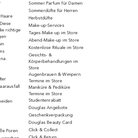
e
Sommer Parfum für Damen
Sommerdüfte für Herren
e Haare
Herbstdüfte
 Diese
Make-up-Services
ie richtige
Tages-Make-up im Store
gen
Abend-Make-up im Store
ain
Kostenlose Rituale im Store
ums
Gesichts- &
una
Körperbehandlungen im
Store
Augenbrauen & Wimpern
lter
Termine im Store
aarausfall
Maniküre & Pediküre
Termine im Store
Studentenrabatt
neiden
Douglas Angebote
Geschenkverpackung
Douglas Beauty Card
Click & Collect
oße Poren
Click & Return