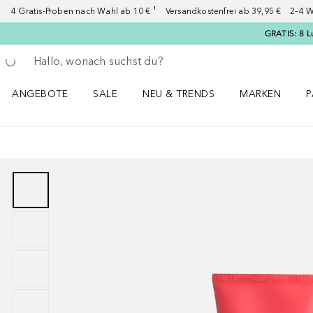
4 Gratis-Proben nach Wahl ab 10 € ¹ Versandkostenfrei ab 39,95 € 2–4 W
GRATIS: 8 L
Gehe zurück
Suche ausführen
ANGEBOTE
SALE
NEU & TRENDS
MARKEN
P
Angebote Menü öffnen
Sale Menü öffnen
NEU & TRENDS Menü öffnen
MARKEN Menü ö
P