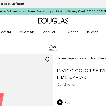
erktage Lieferzeit
uxus-Duftproben zu deiner Bestellung ab 89 € mit Beauty Card (CODE: SAMP
Zur Douglas Startseite
ARFUM
MAKE-UP
GESICHT
KÖRPER
HAARE
ffnen
arfum Menü öffnen
Make-up Menü öffnen
Gesicht Menü öffnen
Körper Menü öffnen
Haare Menü
Homepage
Haare
Haarpfleg
INVIGO COLOR SERV
LIME CAVIAR
Conditioner
200 ml