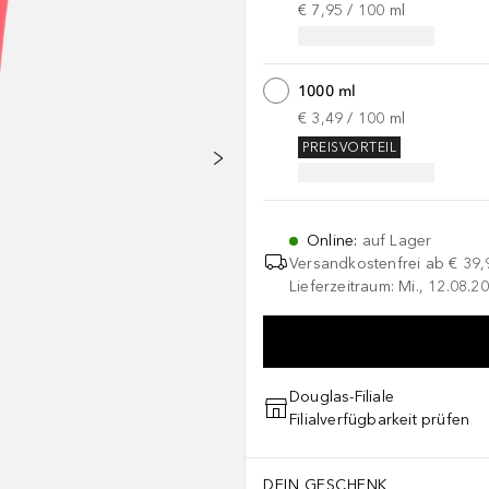
€ 7,95
 / 
100
ml
1000 ml
€ 3,49
 / 
100
ml
PREISVORTEIL
Online
:
auf Lager
Versandkostenfrei ab
€ 39,
Lieferzeitraum: Mi., 12.08.20
Douglas-Filiale
Filialverfügbarkeit prüfen
DEIN GESCHENK