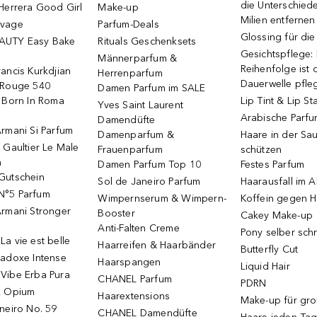
die Unterschied
Herrera Good Girl
Make-up
Milien entfernen
uvage
Parfum-Deals
Glossing für di
AUTY Easy Bake
Rituals Geschenksets
Gesichtspflege:
Männerparfum &
Reihenfolge ist d
ancis Kurkdjian
Herrenparfum
Dauerwelle pfle
 Rouge 540
Damen Parfum im SALE
o Born In Roma
Lip Tint & Lip St
Yves Saint Laurent
Arabische Parf
Damendüfte
rmani Si Parfum
Damenparfum &
Haare in der Sa
 Gaultier Le Male
Frauenparfum
schützen
m
Damen Parfum Top 10
Festes Parfum
Gutschein
Sol de Janeiro Parfum
Haarausfall im A
N°5 Parfum
Wimpernserum & Wimpern-
Koffein gegen H
Armani Stronger
Booster
Cakey Make-up
Anti-Falten Creme
Pony selber sch
a vie est belle
Haarreifen & Haarbänder
Butterfly Cut
radoxe Intense
Haarspangen
Liquid Hair
Vibe Erba Pura
CHANEL Parfum
PDRN
k Opium
Haarextensions
Make-up für gr
neiro No. 59
CHANEL Damendüfte