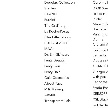
Douglas Collection
Carolina 
Stanley
DIOR Sa
CHANEL
HUDA BE
Puder
Purelei
Maison Fr
The Ordinary
Baccarat
La Roche-Posay
Valentin
Charlotte Tilbury
Donna
HUDA BEAUTY
Giorgio A
MAC
Jean Paul
Dr. Emi Skincare
Le Parfu
Fenty Beauty
Douglas 
Fenty Skin
CHANEL 
Fenty Hair
Giorgio 
with you
Caia Cosmetics
Lancôme L
About Face
Prada Pa
Milk Makeup
XERJOFF 
ARMAF
YSL Blac
Transparent Lab
Sol de Ja