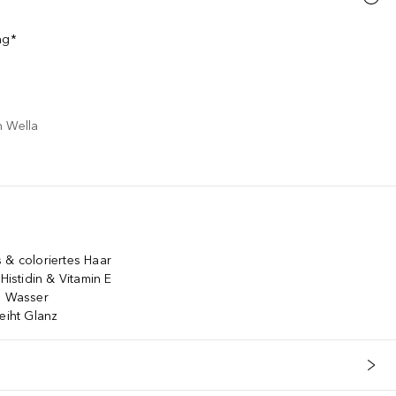
ng*
n Wella
 & coloriertes Haar
Histidin & Vitamin E
im Wasser
eiht Glanz