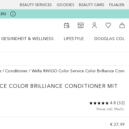
BEAUTY SERVICES
GOODIES
BEAUTY CARD
FILIALEN
LES)
Zu Meiner 
Zum Storefinder
Zu Meinem Kunde
Zum
GESUNDHEIT & WELLNESS
LIFESTYLE
DOUGLAS COLL
 öffnen
Gesundheit & Wellness Menü öffnen
Lifestyle Menü öffnen
Douglas Collecti
e
Conditioner
Wella INVIGO Color Service Color Brilliance Condit
ICE
COLOR BRILLIANCE CONDITIONER MIT
4.8
(
32
)
Preise inkl. MwSt.
€ 27,99