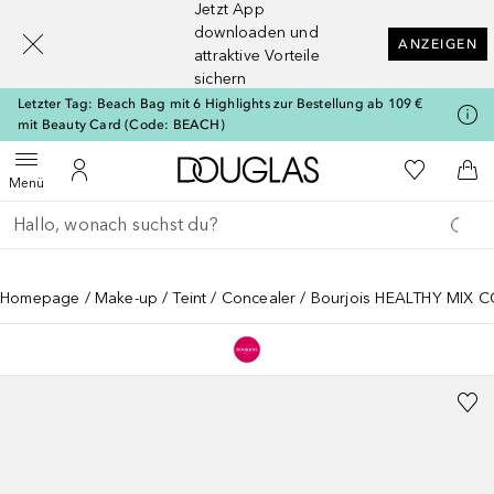
Jetzt App
[navigation.slideout.screenreader]
downloaden und
ANZEIGEN
attraktive Vorteile
sichern
Letzter Tag: Beach Bag mit 6 Highlights zur Bestellung ab 109 €
mit Beauty Card (Code: BEACH)
Zur Douglas Startseite
Zu Meiner 
Menü öffnen
Zu Meinem Kundenkonto
Zum
Menü
Gehe zurück
Suche ausführen
Homepage
Make-up
Teint
Concealer
Bourjois HEALTHY MIX 