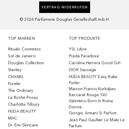
VERTRAG WIDERRUFEN
©
2026
Parfümerie Douglas Gesellschaft m.b.H.
TOP MARKEN
TOP PRODUKTE
Rituals Cosmetics
YSL Libre
Sol de Janeiro
Prada Paradoxe
Douglas Collection
Carolina Herrera Good Girl
Stanley
DIOR Sauvage
CHANEL
HUDA BEAUTY Easy Bake
Puder
Purelei
Maison Francis Kurkdjian
The Ordinary
Baccarat Rouge 540
La Roche-Posay
Valentino Born In Roma
Charlotte Tilbury
Donna
HUDA BEAUTY
Giorgio Armani Si Parfum
MAC
Jean Paul Gaultier Le Male Le
Dr. Emi Skincare
Parfum