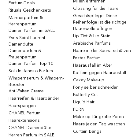
Milien entfernen
Parfum-Deals
Glossing für die Haare
Rituals Geschenksets
Gesichtspflege: Diese
Männerparfum &
Reihenfolge ist die richtige
Herrenparfum
Dauerwelle pflegen
Damen Parfum im SALE
Lip Tint & Lip Stain
Yves Saint Laurent
Arabische Parfums
Damendüfte
Damenparfum &
Haare in der Sauna schützen
Frauenparfum
Festes Parfum
Damen Parfum Top 10
Haarausfall im Alter
Sol de Janeiro Parfum
Koffein gegen Haarausfall
Wimpernserum & Wimpern-
Cakey Make-up
Booster
Pony selber schneiden
Anti-Falten Creme
Butterfly Cut
Haarreifen & Haarbänder
Liquid Hair
Haarspangen
PDRN
CHANEL Parfum
Make-up für große Poren
Haarextensions
Haare jeden Tag waschen
CHANEL Damendüfte
Curtain Bangs
Herren Parfum im SALE