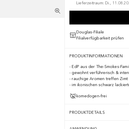
Lieferzeitraum: Di., 11.08.2
Douglas-Filiale
Filialverfügbarkeit prüfen
PRODUKTINFORMATIONEN
EdP aus der The-Smokes-Famil
gewohnt verführerisch & inten
rauchige Aromen treffen Zimt 
im ikonischen schwarz lackier
komedogen-frei
PRODUKTDETAILS
ANWENDUNG