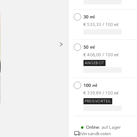
30 ml
€ 533,33
 / 
100
ml
50 ml
€ 406,00
 / 
100
ml
ANGEBOT
100 ml
€ 339,89
 / 
100
ml
PREISVORTEIL
Online
:
auf Lager
Versandkosten