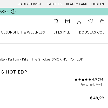
BEAUTY SERVICES
GOODIES
BEAUTY CARD
FILIALEN
BEACH)
Zu Meiner 
Zum Storefinder
Zu Meinem Kunde
Zum
GESUNDHEIT & WELLNESS
LIFESTYLE
DOUGLAS COLL
 öffnen
Gesundheit & Wellness Menü öffnen
Lifestyle Menü öffnen
Douglas Collecti
fte
Parfum
Kilian The Smokes SMOKING HOT EDP
NG HOT EDP
4.9
(
34
)
Preise inkl. MwSt.
€ 48,99