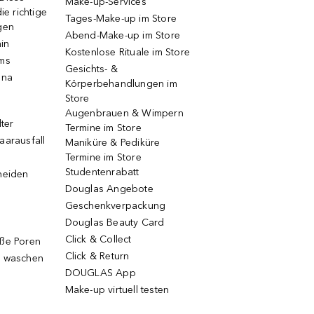
Make-up-Services
ie richtige
Tages-Make-up im Store
gen
Abend-Make-up im Store
ain
Kostenlose Rituale im Store
ums
Gesichts- &
una
Körperbehandlungen im
Store
Augenbrauen & Wimpern
lter
Termine im Store
aarausfall
Maniküre & Pediküre
Termine im Store
Studentenrabatt
neiden
Douglas Angebote
Geschenkverpackung
Douglas Beauty Card
Click & Collect
oße Poren
Click & Return
g waschen
DOUGLAS App
Make-up virtuell testen