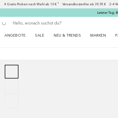
4 Gratis-Proben nach Wahl ab 10 € ¹ Versandkostenfrei ab 39,95 € 2–4 W
Letzter Tag: 
Gehe zurück
Suche ausführen
ANGEBOTE
SALE
NEU & TRENDS
MARKEN
P
Angebote Menü öffnen
Sale Menü öffnen
NEU & TRENDS Menü öffnen
MARKEN Menü ö
P