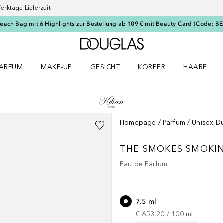
erktage Lieferzeit
Beach Bag mit 6 Highlights zur Bestellung ab 109 € mit Beauty Card (Code: 
Zur Douglas Startseite
ARFUM
MAKE-UP
GESICHT
KÖRPER
HAARE
ffnen
arfum Menü öffnen
Make-up Menü öffnen
Gesicht Menü öffnen
Körper Menü öffnen
Haare Menü
Homepage
Parfum
Unisex-Dü
THE SMOKES
SMOKI
Eau de Parfum
7.5 ml
€ 653,20
 / 
100
ml