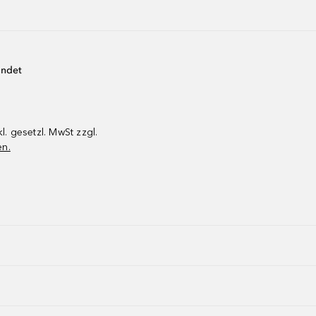
endet
kl. gesetzl. MwSt zzgl.
en.