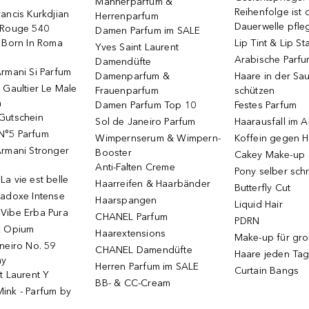
Männerparfum &
Reihenfolge ist d
ancis Kurkdjian
Herrenparfum
Dauerwelle pfle
 Rouge 540
Damen Parfum im SALE
o Born In Roma
Lip Tint & Lip St
Yves Saint Laurent
Arabische Parf
Damendüfte
rmani Si Parfum
Damenparfum &
Haare in der Sa
 Gaultier Le Male
Frauenparfum
schützen
m
Damen Parfum Top 10
Festes Parfum
Gutschein
Sol de Janeiro Parfum
Haarausfall im A
N°5 Parfum
Wimpernserum & Wimpern-
Koffein gegen H
Armani Stronger
Booster
Cakey Make-up
Anti-Falten Creme
Pony selber sch
a vie est belle
Haarreifen & Haarbänder
Butterfly Cut
radoxe Intense
Haarspangen
Liquid Hair
Vibe Erba Pura
CHANEL Parfum
PDRN
k Opium
Haarextensions
Make-up für gr
neiro No. 59
CHANEL Damendüfte
Haare jeden Ta
ay
Herren Parfum im SALE
Curtain Bangs
t Laurent Y
BB- & CC-Cream
ink - Parfum by