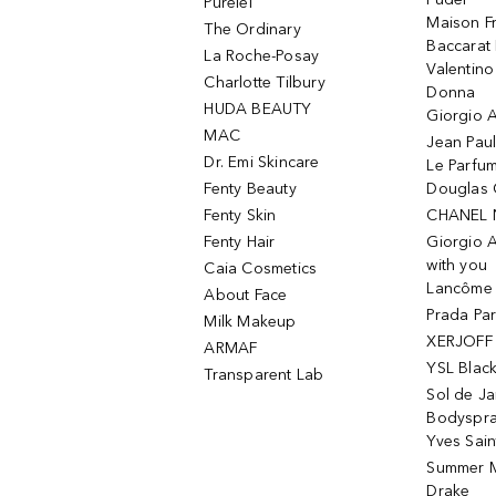
Purelei
Maison Fr
The Ordinary
Baccarat
La Roche-Posay
Valentin
Charlotte Tilbury
Donna
HUDA BEAUTY
Giorgio A
MAC
Jean Paul
Dr. Emi Skincare
Le Parfu
Fenty Beauty
Douglas 
Fenty Skin
CHANEL 
Fenty Hair
Giorgio 
with you
Caia Cosmetics
Lancôme L
About Face
Prada Pa
Milk Makeup
XERJOFF 
ARMAF
YSL Blac
Transparent Lab
Sol de Ja
Bodyspr
Yves Sain
Summer M
Drake