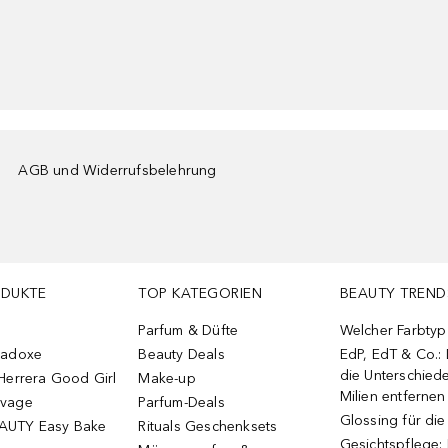
AGB und Widerrufsbelehrung
ODUKTE
TOP KATEGORIEN
BEAUTY TREND
Parfum & Düfte
Welcher Farbtyp 
radoxe
Beauty Deals
EdP, EdT & Co.:
die Unterschied
Herrera Good Girl
Make-up
Milien entfernen
uvage
Parfum-Deals
Glossing für di
AUTY Easy Bake
Rituals Geschenksets
Gesichtspflege: