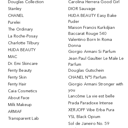
Douglas Collection
Carolina Herrera Good Girl
Stanley
DIOR Sauvage
CHANEL
HUDA BEAUTY Easy Bake
Puder
Purelei
Maison Francis Kurkdjian
The Ordinary
Baccarat Rouge 540
La Roche-Posay
Valentino Born In Roma
Charlotte Tilbury
Donna
HUDA BEAUTY
Giorgio Armani Si Parfum
MAC
Jean Paul Gaultier Le Male Le
Dr. Emi Skincare
Parfum
Fenty Beauty
Douglas Gutschein
Fenty Skin
CHANEL N°5 Parfum
Fenty Hair
Giorgio Armani Stronger with
you
Caia Cosmetics
Lancôme La vie est belle
About Face
Prada Paradoxe Intense
Milk Makeup
XERJOFF Vibe Erba Pura
ARMAF
YSL Black Opium
Transparent Lab
Sol de Janeiro No. 59