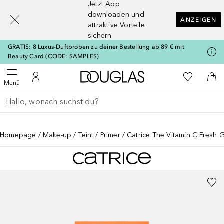
Jetzt App
[navigation.slideout.screenreader]
downloaden und
ANZEIGEN
attraktive Vorteile
sichern
GRATIS: 8 Luxus-Duftproben zu deiner Bestellung ab 89 € mit
Beauty Card (CODE: SAMPLES)
Zur Douglas Startseite
Zu Meiner 
Menü öffnen
Zu Meinem Kundenkonto
Zum
Menü
Gehe zurück
Suche ausführen
Homepage
Make-up
Teint
Primer
Catrice The Vitamin C Fresh 