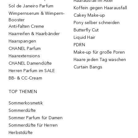
Haarausfall im Alter
Sol de Janeiro Parfum
Koffein gegen Haarausfall
Wimpernserum & Wimpern-
Cakey Make-up
Booster
Pony selber schneiden
Anti-Falten Creme
Butterfly Cut
Haarreifen & Haarbänder
Liquid Hair
Haarspangen
PDRN
CHANEL Parfum
Make-up für große Poren
Haarextensions
Haare jeden Tag waschen
CHANEL Damendüfte
Curtain Bangs
Herren Parfum im SALE
BB- & CC-Cream
TOP THEMEN
Sommerkosmetik
Sommerdüfte
Sommer Parfum für Damen
Sommerdüfte für Herren
Herbstdüfte