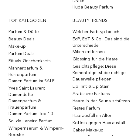
Drake
Huda Beauty Parfum
TOP KATEGORIEN
BEAUTY TRENDS
Parfum & Düfte
Welcher Farbtyp bin ich
Beauty Deals
EdP, EdT & Co.: Das sind die
Unterschiede
Make-up
Milien entfernen
Parfum-Deals
Glossing für die Haare
Rituals Geschenksets
Gesichtspflege: Diese
Männerparfum &
Reihenfolge ist die richtige
Herrenparfum
Dauerwelle pflegen
Damen Parfum im SALE
Lip Tint & Lip Stain
Yves Saint Laurent
Arabische Parfums
Damendüfte
Damenparfum &
Haare in der Sauna schützen
Frauenparfum
Festes Parfum
Damen Parfum Top 10
Haarausfall im Alter
Sol de Janeiro Parfum
Koffein gegen Haarausfall
Wimpernserum & Wimpern-
Cakey Make-up
Booster