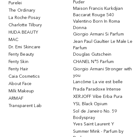
Puder
Purelei
Maison Francis Kurkdjian
The Ordinary
Baccarat Rouge 540
La Roche-Posay
Valentino Born In Roma
Charlotte Tilbury
Donna
HUDA BEAUTY
Giorgio Armani Si Parfum
MAC
Jean Paul Gaultier Le Male Le
Dr. Emi Skincare
Parfum
Fenty Beauty
Douglas Gutschein
Fenty Skin
CHANEL N°5 Parfum
Fenty Hair
Giorgio Armani Stronger with
you
Caia Cosmetics
Lancôme La vie est belle
About Face
Prada Paradoxe Intense
Milk Makeup
XERJOFF Vibe Erba Pura
ARMAF
YSL Black Opium
Transparent Lab
Sol de Janeiro No. 59
Bodyspray
Yves Saint Laurent Y
Summer Mink - Parfum by