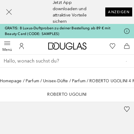
Jetzt App
[navigation.slideout.screenreader]
downloaden und
ANZEIGEN
attraktive Vorteile
sichern
GRATIS: 8 Luxus-Duftproben zu deiner Bestellung ab 89 € mit
Beauty Card (CODE: SAMPLES)
Zur Douglas Startseite
Zu Meiner 
Menü öffnen
Zu Meinem Kundenkonto
Zum
Menü
Gehe zurück
Suche ausführen
Homepage
Parfum
Unisex-Düfte
Parfum
ROBERTO UGOLINI 4 
ROBERTO UGOLINI