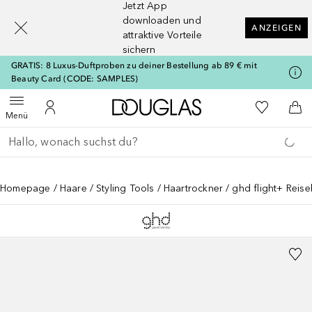
Jetzt App
[navigation.slideout.screenreader]
downloaden und
ANZEIGEN
attraktive Vorteile
sichern
GRATIS: 8 Luxus-Duftproben zu deiner Bestellung ab 89 € mit
Beauty Card (CODE: SAMPLES)
Zur Douglas Startseite
Zu Meiner 
Menü öffnen
Zu Meinem Kundenkonto
Zum
Menü
Gehe zurück
Suche ausführen
Homepage
Haare
Styling Tools
Haartrockner
ghd flight+ Reis