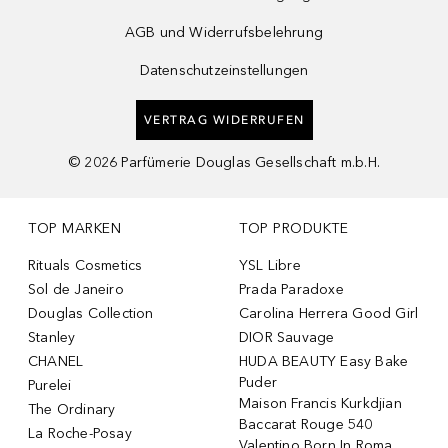
AGB und Widerrufsbelehrung
Datenschutzeinstellungen
VERTRAG WIDERRUFEN
©
2026
Parfümerie Douglas Gesellschaft m.b.H.
TOP MARKEN
TOP PRODUKTE
Rituals Cosmetics
YSL Libre
Sol de Janeiro
Prada Paradoxe
Douglas Collection
Carolina Herrera Good Girl
Stanley
DIOR Sauvage
CHANEL
HUDA BEAUTY Easy Bake
Puder
Purelei
Maison Francis Kurkdjian
The Ordinary
Baccarat Rouge 540
La Roche-Posay
Valentino Born In Roma