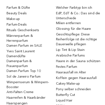
Parfum & Düfte
Welcher Farbtyp bin ich
Beauty Deals
EdP, EdT & Co.: Das sind die
Unterschiede
Make-up
Milien entfernen
Parfum-Deals
Glossing für die Haare
Rituals Geschenksets
Gesichtspflege: Diese
Männerparfum &
Reihenfolge ist die richtige
Herrenparfum
Dauerwelle pflegen
Damen Parfum im SALE
Lip Tint & Lip Stain
Yves Saint Laurent
Arabische Parfums
Damendüfte
Damenparfum &
Haare in der Sauna schützen
Frauenparfum
Festes Parfum
Damen Parfum Top 10
Haarausfall im Alter
Sol de Janeiro Parfum
Koffein gegen Haarausfall
Wimpernserum & Wimpern-
Cakey Make-up
Booster
Pony selber schneiden
Anti-Falten Creme
Butterfly Cut
Haarreifen & Haarbänder
Liquid Hair
Haarspangen