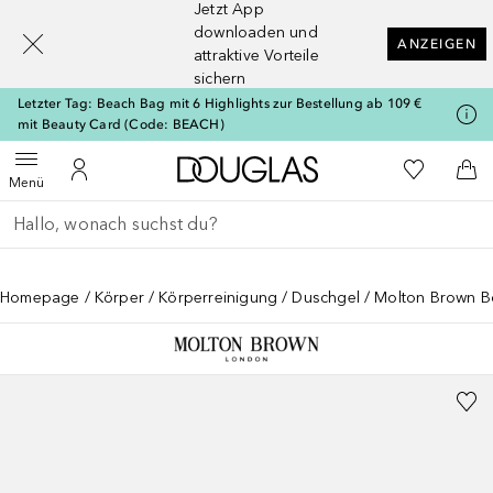
Jetzt App
[navigation.slideout.screenreader]
downloaden und
ANZEIGEN
attraktive Vorteile
sichern
Letzter Tag: Beach Bag mit 6 Highlights zur Bestellung ab 109 €
mit Beauty Card (Code: BEACH)
Zur Douglas Startseite
Zu Meiner 
Menü öffnen
Zu Meinem Kundenkonto
Zum
Menü
Gehe zurück
Suche ausführen
Homepage
Körper
Körperreinigung
Duschgel
Molton Brown Bo