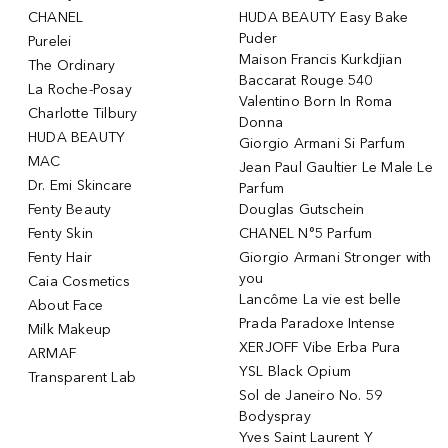
CHANEL
HUDA BEAUTY Easy Bake
Puder
Purelei
Maison Francis Kurkdjian
The Ordinary
Baccarat Rouge 540
La Roche-Posay
Valentino Born In Roma
Charlotte Tilbury
Donna
HUDA BEAUTY
Giorgio Armani Si Parfum
MAC
Jean Paul Gaultier Le Male Le
Dr. Emi Skincare
Parfum
Fenty Beauty
Douglas Gutschein
Fenty Skin
CHANEL N°5 Parfum
Fenty Hair
Giorgio Armani Stronger with
you
Caia Cosmetics
Lancôme La vie est belle
About Face
Prada Paradoxe Intense
Milk Makeup
XERJOFF Vibe Erba Pura
ARMAF
YSL Black Opium
Transparent Lab
Sol de Janeiro No. 59
Bodyspray
Yves Saint Laurent Y