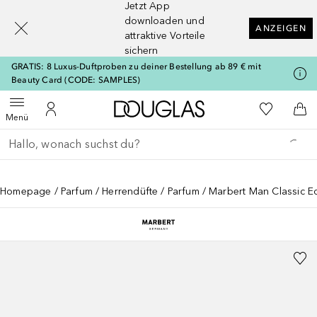
Jetzt App
[navigation.slideout.screenreader]
downloaden und
ANZEIGEN
attraktive Vorteile
sichern
GRATIS: 8 Luxus-Duftproben zu deiner Bestellung ab 89 € mit
Beauty Card (CODE: SAMPLES)
Zur Douglas Startseite
Zu Meiner 
Menü öffnen
Zu Meinem Kundenkonto
Zum
Menü
Gehe zurück
Suche ausführen
Homepage
Parfum
Herrendüfte
Parfum
Marbert Man Classic E