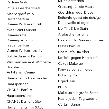
Milien entfernen
Parfum-Deals
Glossing für die Haare
Rituals Geschenksets
Gesichtspflege: Diese
Männerparfum &
Reihenfolge ist die richtige
Herrenparfum
Dauerwelle pflegen
Damen Parfum im SALE
Lip Tint & Lip Stain
Yves Saint Laurent
Arabische Parfums
Damendüfte
Damenparfum &
Haare in der Sauna schützen
Frauenparfum
Festes Parfum
Damen Parfum Top 10
Haarausfall im Alter
Sol de Janeiro Parfum
Koffein gegen Haarausfall
Wimpernserum & Wimpern-
Cakey Make-up
Booster
Pony selber schneiden
Anti-Falten Creme
Butterfly Cut
Haarreifen & Haarbänder
Liquid Hair
Haarspangen
PDRN
CHANEL Parfum
Make-up für große Poren
Haarextensions
Haare jeden Tag waschen
CHANEL Damendüfte
Curtain Bangs
Herren Parfum im SALE