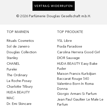
VERTRAG WIDERRUFEN
©
2026
Parfümerie Douglas Gesellschaft m.b.H.
TOP MARKEN
TOP PRODUKTE
Rituals Cosmetics
YSL Libre
Sol de Janeiro
Prada Paradoxe
Douglas Collection
Carolina Herrera Good Girl
Stanley
DIOR Sauvage
CHANEL
HUDA BEAUTY Easy Bake
Puder
Purelei
Maison Francis Kurkdjian
The Ordinary
Baccarat Rouge 540
La Roche-Posay
Valentino Born In Roma
Charlotte Tilbury
Donna
HUDA BEAUTY
Giorgio Armani Si Parfum
MAC
Jean Paul Gaultier Le Male Le
Dr. Emi Skincare
Parfum