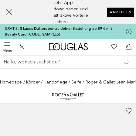
Jetzt App
[navigation.slideout.screenreader]
downloaden und
ANZEIGEN
attraktive Vorteile
sichern
GRATIS: 8 Luxus-Duftproben zu deiner Bestellung ab 89 € mit
Beauty Card (CODE: SAMPLES)
Zur Douglas Startseite
Zu Meiner 
Menü öffnen
Zu Meinem Kundenkonto
Zum
Menü
Gehe zurück
Suche ausführen
Homepage
Körper
Handpflege
Seife
Roger & Gallet Jean Mari