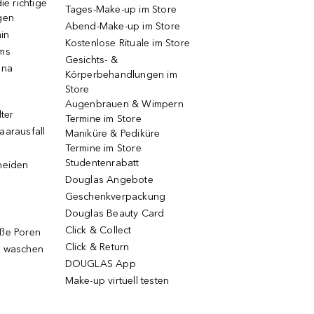
ie richtige
Tages-Make-up im Store
gen
Abend-Make-up im Store
ain
Kostenlose Rituale im Store
ums
Gesichts- &
una
Körperbehandlungen im
Store
Augenbrauen & Wimpern
lter
Termine im Store
aarausfall
Maniküre & Pediküre
Termine im Store
Studentenrabatt
neiden
Douglas Angebote
Geschenkverpackung
Douglas Beauty Card
Click & Collect
oße Poren
Click & Return
g waschen
DOUGLAS App
Make-up virtuell testen