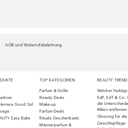
AGB und Widerrufsbelehrung
ODUKTE
TOP KATEGORIEN
BEAUTY TREND
Parfum & Düfte
Welcher Farbtyp 
radoxe
Beauty Deals
EdP, EdT & Co.:
die Unterschied
Herrera Good Girl
Make-up
Milien entfernen
uvage
Parfum-Deals
Glossing für di
AUTY Easy Bake
Rituals Geschenksets
Gesichtspflege:
Männerparfum &