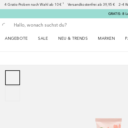
4 Gratis-Proben nach Wahl ab 10 € ¹ Versandkostenfrei ab 39,95 € 2–4 W
GRATIS: 8 L
Gehe zurück
Suche ausführen
ANGEBOTE
SALE
NEU & TRENDS
MARKEN
P
Angebote Menü öffnen
Sale Menü öffnen
NEU & TRENDS Menü öffnen
MARKEN Menü ö
P