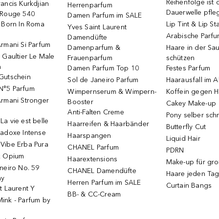
Reihenfolge ist d
ancis Kurkdjian
Herrenparfum
Dauerwelle pfle
 Rouge 540
Damen Parfum im SALE
o Born In Roma
Lip Tint & Lip St
Yves Saint Laurent
Arabische Parf
Damendüfte
rmani Si Parfum
Damenparfum &
Haare in der Sa
 Gaultier Le Male
Frauenparfum
schützen
m
Damen Parfum Top 10
Festes Parfum
Gutschein
Sol de Janeiro Parfum
Haarausfall im A
N°5 Parfum
Wimpernserum & Wimpern-
Koffein gegen H
Armani Stronger
Booster
Cakey Make-up
Anti-Falten Creme
Pony selber sch
a vie est belle
Haarreifen & Haarbänder
Butterfly Cut
radoxe Intense
Haarspangen
Liquid Hair
Vibe Erba Pura
CHANEL Parfum
PDRN
k Opium
Haarextensions
Make-up für gr
neiro No. 59
CHANEL Damendüfte
Haare jeden Ta
ay
Herren Parfum im SALE
Curtain Bangs
t Laurent Y
BB- & CC-Cream
ink - Parfum by