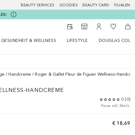
BEAUTY SERVICES
GOODIES
BEAUTY CARD
FILIALEN
LES)
Zu Meiner 
Zum Storefinder
Zu Meinem Kunde
Zum
GESUNDHEIT & WELLNESS
LIFESTYLE
DOUGLAS COLL
 öffnen
Gesundheit & Wellness Menü öffnen
Lifestyle Menü öffnen
Douglas Collecti
ge
Handcreme
Roger & Gallet Fleur de Figuier Wellness-Handcre
ELLNESS-HANDCREME
0
(
0
)
Preise inkl. MwSt.
€ 18,69