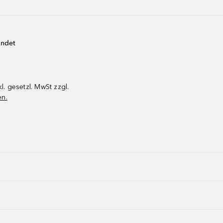
endet
kl. gesetzl. MwSt zzgl.
en.