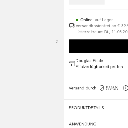
Online
:
auf Lager
Versandkostenfrei ab
€ 39,
Lieferzeitraum: Di., 11.08.2
Douglas-Filiale
Filialverfügbarkeit prüfen
Versand durch
PRODUKTDETAILS
ANWENDUNG