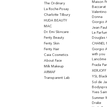
Maison Fr
The Ordinary
Baccarat
La Roche-Posay
Valentin
Charlotte Tilbury
Donna
HUDA BEAUTY
Giorgio A
MAC
Jean Paul
Dr. Emi Skincare
Le Parfu
Fenty Beauty
Douglas 
Fenty Skin
CHANEL 
Fenty Hair
Giorgio 
with you
Caia Cosmetics
Lancôme L
About Face
Prada Pa
Milk Makeup
XERJOFF 
ARMAF
YSL Blac
Transparent Lab
Sol de Ja
Bodyspr
Yves Sain
Summer M
Drake