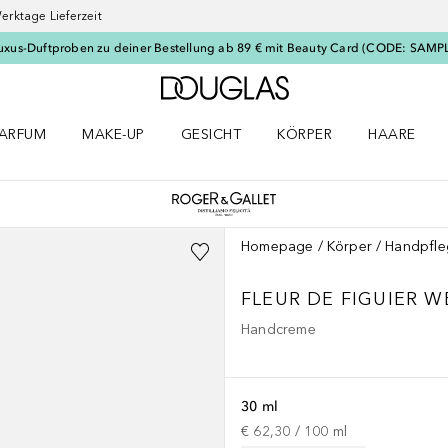
erktage Lieferzeit
uxus-Duftproben zu deiner Bestellung ab 89 € mit Beauty Card (CODE: SAMP
Zur Douglas Startseite
ARFUM
MAKE-UP
GESICHT
KÖRPER
HAARE
ffnen
arfum Menü öffnen
Make-up Menü öffnen
Gesicht Menü öffnen
Körper Menü öffnen
Haare Menü
Homepage
Körper
Handpfle
FLEUR DE FIGUIER
W
Handcreme
30 ml
€ 62,30
 / 
100
ml