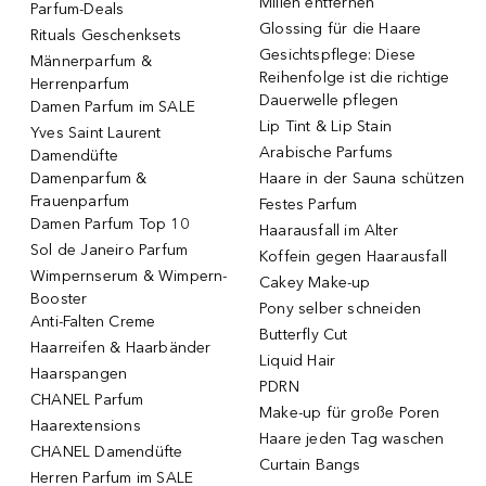
Milien entfernen
Parfum-Deals
Glossing für die Haare
Rituals Geschenksets
Gesichtspflege: Diese
Männerparfum &
Reihenfolge ist die richtige
Herrenparfum
Dauerwelle pflegen
Damen Parfum im SALE
Lip Tint & Lip Stain
Yves Saint Laurent
Arabische Parfums
Damendüfte
Damenparfum &
Haare in der Sauna schützen
Frauenparfum
Festes Parfum
Damen Parfum Top 10
Haarausfall im Alter
Sol de Janeiro Parfum
Koffein gegen Haarausfall
Wimpernserum & Wimpern-
Cakey Make-up
Booster
Pony selber schneiden
Anti-Falten Creme
Butterfly Cut
Haarreifen & Haarbänder
Liquid Hair
Haarspangen
PDRN
CHANEL Parfum
Make-up für große Poren
Haarextensions
Haare jeden Tag waschen
CHANEL Damendüfte
Curtain Bangs
Herren Parfum im SALE