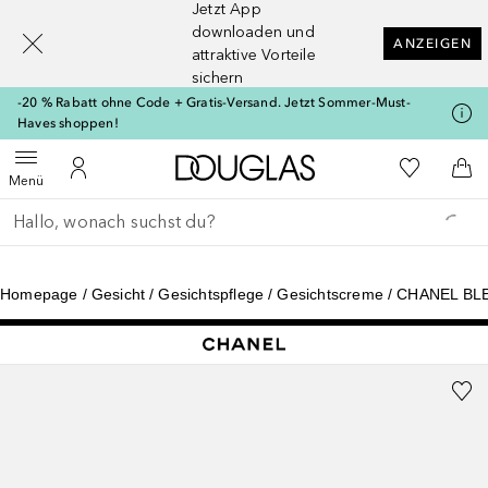
Jetzt App
[navigation.slideout.screenreader]
downloaden und
ANZEIGEN
attraktive Vorteile
sichern
-20 % Rabatt ohne Code + Gratis-Versand. Jetzt Sommer-Must-
Haves shoppen!
Zur Douglas Startseite
Zu Meiner 
Menü öffnen
Zu Meinem Kundenkonto
Zum
Menü
Gehe zurück
Suche ausführen
Homepage
Gesicht
Gesichtspflege
Gesichtscreme
CHANEL BLE