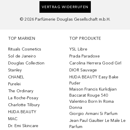
VERTRAG WIDERRUFEN
©
2026
Parfümerie Douglas Gesellschaft m.b.H.
TOP MARKEN
TOP PRODUKTE
Rituals Cosmetics
YSL Libre
Sol de Janeiro
Prada Paradoxe
Douglas Collection
Carolina Herrera Good Girl
Stanley
DIOR Sauvage
CHANEL
HUDA BEAUTY Easy Bake
Puder
Purelei
Maison Francis Kurkdjian
The Ordinary
Baccarat Rouge 540
La Roche-Posay
Valentino Born In Roma
Charlotte Tilbury
Donna
HUDA BEAUTY
Giorgio Armani Si Parfum
MAC
Jean Paul Gaultier Le Male Le
Dr. Emi Skincare
Parfum