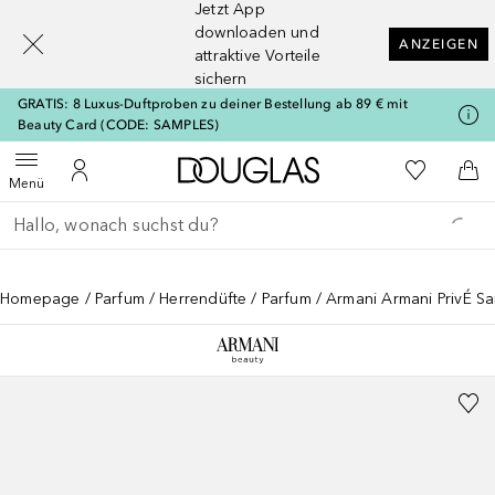
Jetzt App
[navigation.slideout.screenreader]
downloaden und
ANZEIGEN
attraktive Vorteile
sichern
GRATIS: 8 Luxus-Duftproben zu deiner Bestellung ab 89 € mit
Beauty Card (CODE: SAMPLES)
Zur Douglas Startseite
Zu Meiner 
Menü öffnen
Zu Meinem Kundenkonto
Zum
Menü
Gehe zurück
Suche ausführen
Homepage
Parfum
Herrendüfte
Parfum
Armani Armani PrivÉ Sa