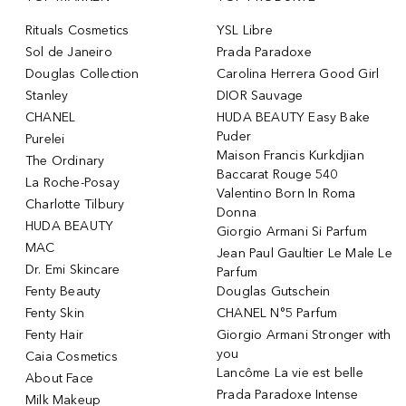
Rituals Cosmetics
YSL Libre
Sol de Janeiro
Prada Paradoxe
Douglas Collection
Carolina Herrera Good Girl
Stanley
DIOR Sauvage
CHANEL
HUDA BEAUTY Easy Bake
Puder
Purelei
Maison Francis Kurkdjian
The Ordinary
Baccarat Rouge 540
La Roche-Posay
Valentino Born In Roma
Charlotte Tilbury
Donna
HUDA BEAUTY
Giorgio Armani Si Parfum
MAC
Jean Paul Gaultier Le Male Le
Dr. Emi Skincare
Parfum
Fenty Beauty
Douglas Gutschein
Fenty Skin
CHANEL N°5 Parfum
Fenty Hair
Giorgio Armani Stronger with
you
Caia Cosmetics
Lancôme La vie est belle
About Face
Prada Paradoxe Intense
Milk Makeup