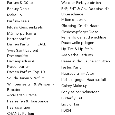
Parfum & Düfte
Welcher Farbtyp bin ich
Beauty Deals
EdP, EdT & Co.: Das sind die
Unterschiede
Make-up
Milien entfernen
Parfum-Deals
Glossing für die Haare
Rituals Geschenksets
Gesichtspflege: Diese
Männerparfum &
Reihenfolge ist die richtige
Herrenparfum
Dauerwelle pflegen
Damen Parfum im SALE
Lip Tint & Lip Stain
Yves Saint Laurent
Arabische Parfums
Damendüfte
Damenparfum &
Haare in der Sauna schützen
Frauenparfum
Festes Parfum
Damen Parfum Top 10
Haarausfall im Alter
Sol de Janeiro Parfum
Koffein gegen Haarausfall
Wimpernserum & Wimpern-
Cakey Make-up
Booster
Pony selber schneiden
Anti-Falten Creme
Butterfly Cut
Haarreifen & Haarbänder
Liquid Hair
Haarspangen
PDRN
CHANEL Parfum