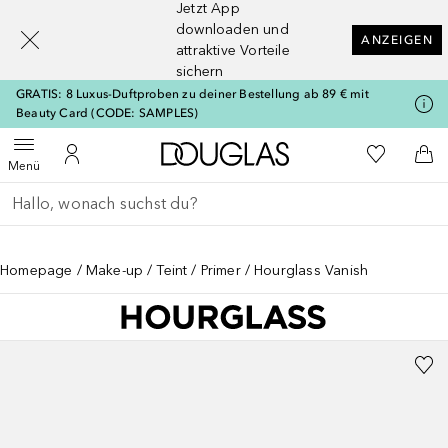
Jetzt App
[navigation.slideout.screenreader]
downloaden und
ANZEIGEN
attraktive Vorteile
sichern
GRATIS: 8 Luxus-Duftproben zu deiner Bestellung ab 89 € mit
Beauty Card (CODE: SAMPLES)
Zur Douglas Startseite
Zu Meiner 
Menü öffnen
Zu Meinem Kundenkonto
Zum
Menü
Gehe zurück
Suche ausführen
Homepage
Make-up
Teint
Primer
Hourglass Vanish