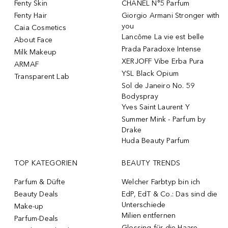
Fenty Skin
CHANEL N°5 Parfum
Fenty Hair
Giorgio Armani Stronger with
you
Caia Cosmetics
Lancôme La vie est belle
About Face
Prada Paradoxe Intense
Milk Makeup
XERJOFF Vibe Erba Pura
ARMAF
YSL Black Opium
Transparent Lab
Sol de Janeiro No. 59
Bodyspray
Yves Saint Laurent Y
Summer Mink - Parfum by
Drake
Huda Beauty Parfum
TOP KATEGORIEN
BEAUTY TRENDS
Parfum & Düfte
Welcher Farbtyp bin ich
Beauty Deals
EdP, EdT & Co.: Das sind die
Unterschiede
Make-up
Milien entfernen
Parfum-Deals
Glossing für die Haare