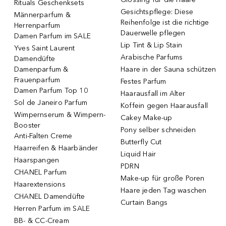
Rituals Geschenksets
Gesichtspflege: Diese
Männerparfum &
Reihenfolge ist die richtige
Herrenparfum
Dauerwelle pflegen
Damen Parfum im SALE
Lip Tint & Lip Stain
Yves Saint Laurent
Arabische Parfums
Damendüfte
Damenparfum &
Haare in der Sauna schützen
Frauenparfum
Festes Parfum
Damen Parfum Top 10
Haarausfall im Alter
Sol de Janeiro Parfum
Koffein gegen Haarausfall
Wimpernserum & Wimpern-
Cakey Make-up
Booster
Pony selber schneiden
Anti-Falten Creme
Butterfly Cut
Haarreifen & Haarbänder
Liquid Hair
Haarspangen
PDRN
CHANEL Parfum
Make-up für große Poren
Haarextensions
Haare jeden Tag waschen
CHANEL Damendüfte
Curtain Bangs
Herren Parfum im SALE
BB- & CC-Cream