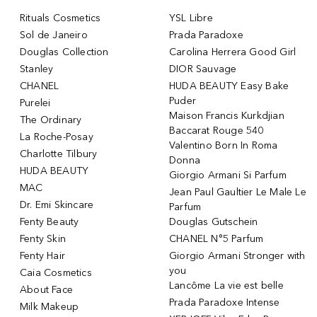
Rituals Cosmetics
YSL Libre
Sol de Janeiro
Prada Paradoxe
Douglas Collection
Carolina Herrera Good Girl
Stanley
DIOR Sauvage
CHANEL
HUDA BEAUTY Easy Bake
Puder
Purelei
Maison Francis Kurkdjian
The Ordinary
Baccarat Rouge 540
La Roche-Posay
Valentino Born In Roma
Charlotte Tilbury
Donna
HUDA BEAUTY
Giorgio Armani Si Parfum
MAC
Jean Paul Gaultier Le Male Le
Dr. Emi Skincare
Parfum
Fenty Beauty
Douglas Gutschein
Fenty Skin
CHANEL N°5 Parfum
Fenty Hair
Giorgio Armani Stronger with
you
Caia Cosmetics
Lancôme La vie est belle
About Face
Prada Paradoxe Intense
Milk Makeup