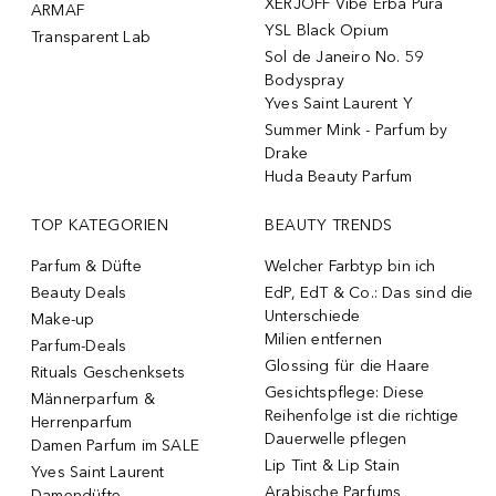
XERJOFF Vibe Erba Pura
ARMAF
YSL Black Opium
Transparent Lab
Sol de Janeiro No. 59
Bodyspray
Yves Saint Laurent Y
Summer Mink - Parfum by
Drake
Huda Beauty Parfum
TOP KATEGORIEN
BEAUTY TRENDS
Parfum & Düfte
Welcher Farbtyp bin ich
Beauty Deals
EdP, EdT & Co.: Das sind die
Unterschiede
Make-up
Milien entfernen
Parfum-Deals
Glossing für die Haare
Rituals Geschenksets
Gesichtspflege: Diese
Männerparfum &
Reihenfolge ist die richtige
Herrenparfum
Dauerwelle pflegen
Damen Parfum im SALE
Lip Tint & Lip Stain
Yves Saint Laurent
Arabische Parfums
Damendüfte