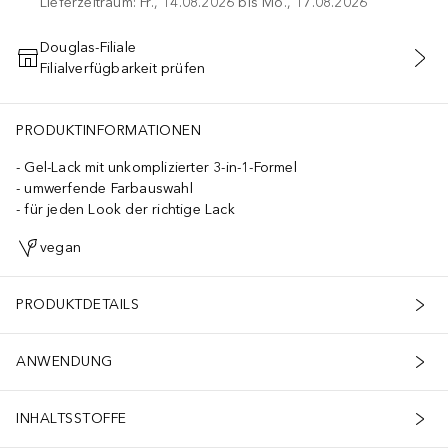
Lieferzeitraum: Fr., 14.08.2026 bis Mo., 17.08.2026
Douglas-Filiale
Filialverfügbarkeit prüfen
IN DEN WARENKORB
PRODUKTINFORMATIONEN
Gel-Lack mit unkomplizierter 3-in-1-Formel
umwerfende Farbauswahl
für jeden Look der richtige Lack
vegan
PRODUKTDETAILS
ANWENDUNG
INHALTSSTOFFE