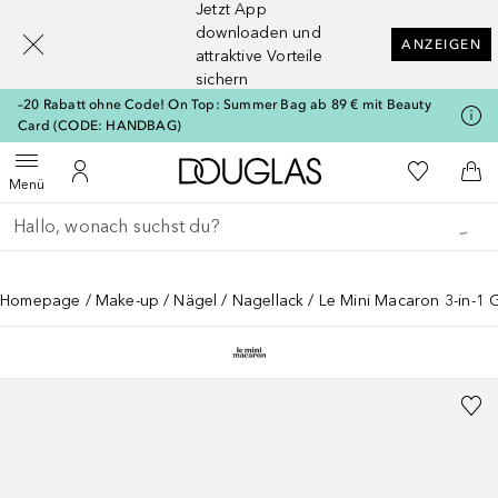
Jetzt App
[navigation.slideout.screenreader]
downloaden und
ANZEIGEN
attraktive Vorteile
sichern
–20 Rabatt ohne Code! On Top: Summer Bag ab 89 € mit Beauty
Card (CODE: HANDBAG)
Zur Douglas Startseite
Zu Meiner 
Menü öffnen
Zu Meinem Kundenkonto
Zum
Menü
Gehe zurück
Suche ausführen
Homepage
Make-up
Nägel
Nagellack
Le Mini Macaron 3-in-1 G