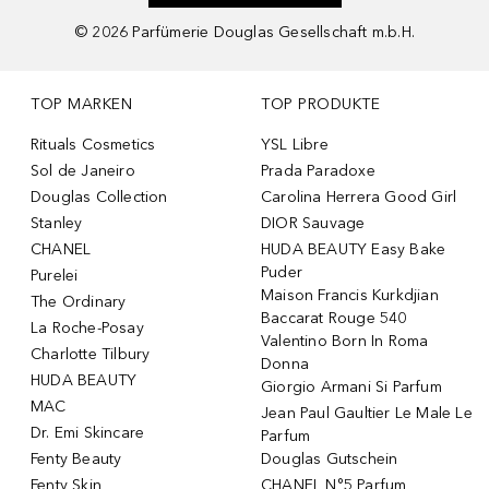
©
2026
Parfümerie Douglas Gesellschaft m.b.H.
TOP MARKEN
TOP PRODUKTE
Rituals Cosmetics
YSL Libre
Sol de Janeiro
Prada Paradoxe
Douglas Collection
Carolina Herrera Good Girl
Stanley
DIOR Sauvage
CHANEL
HUDA BEAUTY Easy Bake
Puder
Purelei
Maison Francis Kurkdjian
The Ordinary
Baccarat Rouge 540
La Roche-Posay
Valentino Born In Roma
Charlotte Tilbury
Donna
HUDA BEAUTY
Giorgio Armani Si Parfum
MAC
Jean Paul Gaultier Le Male Le
Dr. Emi Skincare
Parfum
Fenty Beauty
Douglas Gutschein
Fenty Skin
CHANEL N°5 Parfum