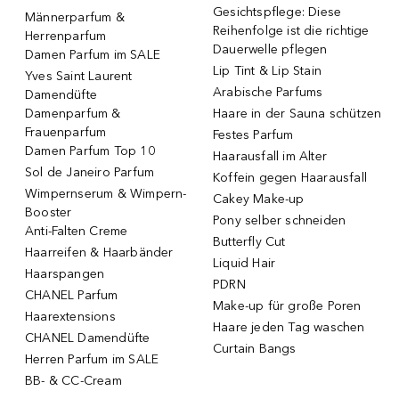
Gesichtspflege: Diese
Männerparfum &
Reihenfolge ist die richtige
Herrenparfum
Dauerwelle pflegen
Damen Parfum im SALE
Lip Tint & Lip Stain
Yves Saint Laurent
Arabische Parfums
Damendüfte
Damenparfum &
Haare in der Sauna schützen
Frauenparfum
Festes Parfum
Damen Parfum Top 10
Haarausfall im Alter
Sol de Janeiro Parfum
Koffein gegen Haarausfall
Wimpernserum & Wimpern-
Cakey Make-up
Booster
Pony selber schneiden
Anti-Falten Creme
Butterfly Cut
Haarreifen & Haarbänder
Liquid Hair
Haarspangen
PDRN
CHANEL Parfum
Make-up für große Poren
Haarextensions
Haare jeden Tag waschen
CHANEL Damendüfte
Curtain Bangs
Herren Parfum im SALE
BB- & CC-Cream