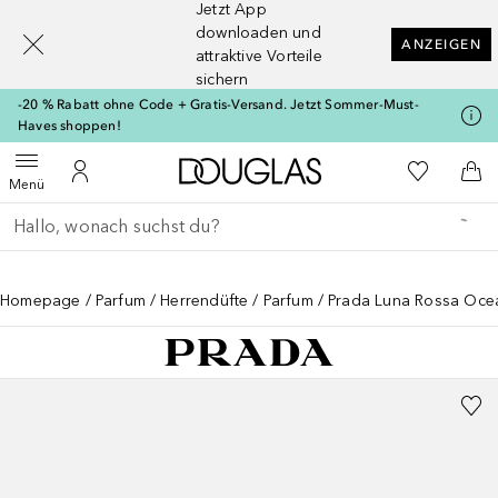
Jetzt App
[navigation.slideout.screenreader]
downloaden und
ANZEIGEN
attraktive Vorteile
sichern
-20 % Rabatt ohne Code + Gratis-Versand. Jetzt Sommer-Must-
Haves shoppen!
Zur Douglas Startseite
Zu Meiner 
Menü öffnen
Zu Meinem Kundenkonto
Zum
Menü
Gehe zurück
Suche ausführen
Homepage
Parfum
Herrendüfte
Parfum
Prada Luna Rossa Oce