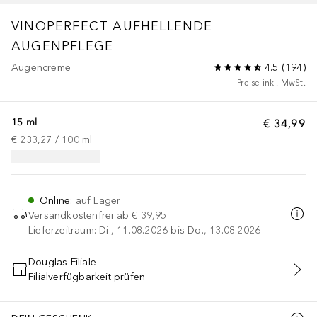
VINOPERFECT
AUFHELLENDE
AUGENPFLEGE
Augencreme
4.5
(
194
)
Preise inkl. MwSt.
15 ml
€ 34,99
€ 233,27
 / 
100
ml
Online
:
auf Lager
Versandkostenfrei ab
€ 39,95
Lieferzeitraum: Di., 11.08.2026 bis Do., 13.08.2026
Douglas-Filiale
Filialverfügbarkeit prüfen
IN DEN WARENKORB