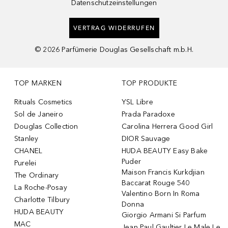
Datenschutzeinstellungen
VERTRAG WIDERRUFEN
©
2026
Parfümerie Douglas Gesellschaft m.b.H.
TOP MARKEN
TOP PRODUKTE
Rituals Cosmetics
YSL Libre
Sol de Janeiro
Prada Paradoxe
Douglas Collection
Carolina Herrera Good Girl
Stanley
DIOR Sauvage
CHANEL
HUDA BEAUTY Easy Bake
Puder
Purelei
Maison Francis Kurkdjian
The Ordinary
Baccarat Rouge 540
La Roche-Posay
Valentino Born In Roma
Charlotte Tilbury
Donna
HUDA BEAUTY
Giorgio Armani Si Parfum
MAC
Jean Paul Gaultier Le Male Le