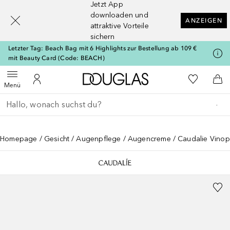
Jetzt App
[navigation.slideout.screenreader]
downloaden und
ANZEIGEN
attraktive Vorteile
sichern
Letzter Tag: Beach Bag mit 6 Highlights zur Bestellung ab 109 €
mit Beauty Card (Code: BEACH)
Zur Douglas Startseite
Zu Meiner 
Menü öffnen
Zu Meinem Kundenkonto
Zum
Menü
Gehe zurück
Suche ausführen
Homepage
Gesicht
Augenpflege
Augencreme
Caudalie Vinop