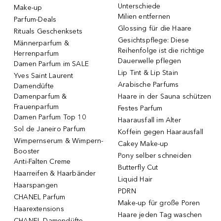
Unterschiede
Make-up
Milien entfernen
Parfum-Deals
Glossing für die Haare
Rituals Geschenksets
Gesichtspflege: Diese
Männerparfum &
Reihenfolge ist die richtige
Herrenparfum
Dauerwelle pflegen
Damen Parfum im SALE
Lip Tint & Lip Stain
Yves Saint Laurent
Arabische Parfums
Damendüfte
Damenparfum &
Haare in der Sauna schützen
Frauenparfum
Festes Parfum
Damen Parfum Top 10
Haarausfall im Alter
Sol de Janeiro Parfum
Koffein gegen Haarausfall
Wimpernserum & Wimpern-
Cakey Make-up
Booster
Pony selber schneiden
Anti-Falten Creme
Butterfly Cut
Haarreifen & Haarbänder
Liquid Hair
Haarspangen
PDRN
CHANEL Parfum
Make-up für große Poren
Haarextensions
Haare jeden Tag waschen
CHANEL Damendüfte