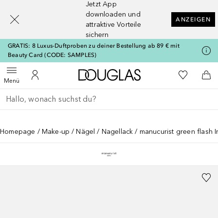
Jetzt App
[navigation.slideout.screenreader]
downloaden und
ANZEIGEN
attraktive Vorteile
sichern
GRATIS: 8 Luxus-Duftproben zu deiner Bestellung ab 89 € mit
Beauty Card (CODE: SAMPLES)
Zur Douglas Startseite
Zu Meiner 
Menü öffnen
Zu Meinem Kundenkonto
Zum
Menü
Gehe zurück
Suche ausführen
Homepage
Make-up
Nägel
Nagellack
manucurist green flash 