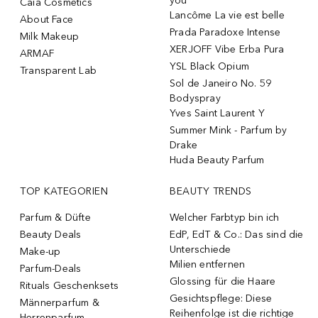
you
Caia Cosmetics
Lancôme La vie est belle
About Face
Prada Paradoxe Intense
Milk Makeup
XERJOFF Vibe Erba Pura
ARMAF
YSL Black Opium
Transparent Lab
Sol de Janeiro No. 59
Bodyspray
Yves Saint Laurent Y
Summer Mink - Parfum by
Drake
Huda Beauty Parfum
TOP KATEGORIEN
BEAUTY TRENDS
Parfum & Düfte
Welcher Farbtyp bin ich
Beauty Deals
EdP, EdT & Co.: Das sind die
Unterschiede
Make-up
Milien entfernen
Parfum-Deals
Glossing für die Haare
Rituals Geschenksets
Gesichtspflege: Diese
Männerparfum &
Reihenfolge ist die richtige
Herrenparfum