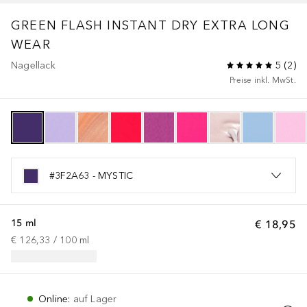
GREEN FLASH
INSTANT DRY EXTRA LONG
WEAR
Nagellack
5
(
2
)
Preise inkl. MwSt.
#3F2A63 - MYSTIC
15 ml
€ 18,95
€ 126,33
 / 
100
ml
Online
:
auf Lager