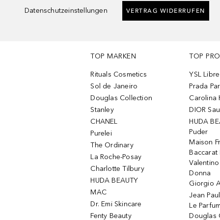
Datenschutzeinstellungen
VERTRAG WIDERRUFEN
TOP MARKEN
TOP PR
Rituals Cosmetics
YSL Libre
Sol de Janeiro
Prada Pa
Douglas Collection
Carolina 
Stanley
DIOR Sa
CHANEL
HUDA BE
Puder
Purelei
Maison Fr
The Ordinary
Baccarat
La Roche-Posay
Valentin
Charlotte Tilbury
Donna
HUDA BEAUTY
Giorgio A
MAC
Jean Paul
Dr. Emi Skincare
Le Parfu
Fenty Beauty
Douglas 