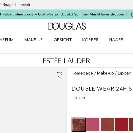
erktage Lieferzeit
% Rabatt ohne Code + Gratis-Versand. Jetzt Sommer-Must-Haves shoppen!
Zur Douglas Startseite
ARFUM
MAKE-UP
GESICHT
KÖRPER
HAARE
ffnen
arfum Menü öffnen
Make-up Menü öffnen
Gesicht Menü öffnen
Körper Menü öffnen
Haare Menü
Homepage
Make-up
Lippen
DOUBLE WEAR
24H S
Lipliner