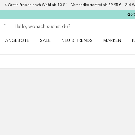
4 Gratis-Proben nach Wahl ab 10 € ¹ Versandkostenfrei ab 39,95 € 2–4 W
-20 
Gehe zurück
Suche ausführen
ANGEBOTE
SALE
NEU & TRENDS
MARKEN
P
Angebote Menü öffnen
Sale Menü öffnen
NEU & TRENDS Menü öffnen
MARKEN Menü ö
P