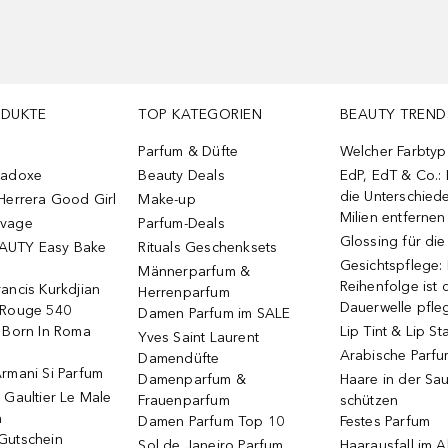
ODUKTE
TOP KATEGORIEN
BEAUTY TREND
Parfum & Düfte
Welcher Farbtyp 
radoxe
Beauty Deals
EdP, EdT & Co.:
die Unterschied
Herrera Good Girl
Make-up
Milien entfernen
uvage
Parfum-Deals
Glossing für di
AUTY Easy Bake
Rituals Geschenksets
Gesichtspflege:
Männerparfum &
Reihenfolge ist d
ancis Kurkdjian
Herrenparfum
Dauerwelle pfle
 Rouge 540
Damen Parfum im SALE
o Born In Roma
Lip Tint & Lip St
Yves Saint Laurent
Arabische Parf
Damendüfte
rmani Si Parfum
Damenparfum &
Haare in der Sa
 Gaultier Le Male
Frauenparfum
schützen
m
Damen Parfum Top 10
Festes Parfum
Gutschein
Sol de Janeiro Parfum
Haarausfall im A