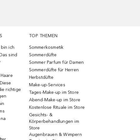
S
TOP THEMEN
bin ich
Sommerkosmetik
 Das sind
Sommerdüfte
e
Sommer Parfum für Damen
Sommerdüfte für Herren
e Haare
Herbstdüfte
 Diese
Make-up-Services
ie richtige
Tages-Make-up im Store
gen
Abend-Make-up im Store
ain
Kostenlose Rituale im Store
ums
Gesichts- &
una
Körperbehandlungen im
Store
Augenbrauen & Wimpern
lter