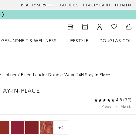
BEAUTY SERVICES
GOODIES
BEAUTY CARD
FILIALEN
Zu Meiner 
Zum Storefinder
Zu Meinem Kunde
Zum
GESUNDHEIT & WELLNESS
LIFESTYLE
DOUGLAS COLL
 öffnen
Gesundheit & Wellness Menü öffnen
Lifestyle Menü öffnen
Douglas Collecti
Lipliner
Estée Lauder Double Wear 24H Stay-in-Place
TAY-IN-PLACE
4.8
(
39
)
Preise inkl. MwSt.
+
4