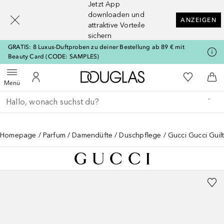
Jetzt App
[navigation.slideout.screenreader]
downloaden und
ANZEIGEN
attraktive Vorteile
sichern
GRATIS: 8 Luxus-Duftproben zu deiner Bestellung ab 89 € mit
Beauty Card (CODE: SAMPLES)
Zur Douglas Startseite
Zu Meiner 
Menü öffnen
Zu Meinem Kundenkonto
Zum
Menü
Gehe zurück
Suche ausführen
Homepage
Parfum
Damendüfte
Duschpflege
Gucci Gucci Guil