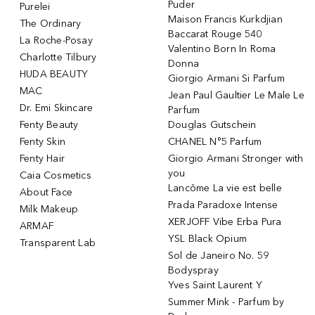
Puder
Purelei
Maison Francis Kurkdjian
The Ordinary
Baccarat Rouge 540
La Roche-Posay
Valentino Born In Roma
Charlotte Tilbury
Donna
HUDA BEAUTY
Giorgio Armani Si Parfum
MAC
Jean Paul Gaultier Le Male Le
Dr. Emi Skincare
Parfum
Fenty Beauty
Douglas Gutschein
Fenty Skin
CHANEL N°5 Parfum
Fenty Hair
Giorgio Armani Stronger with
you
Caia Cosmetics
Lancôme La vie est belle
About Face
Prada Paradoxe Intense
Milk Makeup
XERJOFF Vibe Erba Pura
ARMAF
YSL Black Opium
Transparent Lab
Sol de Janeiro No. 59
Bodyspray
Yves Saint Laurent Y
Summer Mink - Parfum by