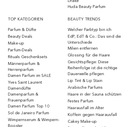
Drake
Huda Beauty Parfum
TOP KATEGORIEN
BEAUTY TRENDS
Parfum & Düfte
Welcher Farbtyp bin ich
Beauty Deals
EdP, EdT & Co.: Das sind die
Unterschiede
Make-up
Milien entfernen
Parfum-Deals
Glossing für die Haare
Rituals Geschenksets
Gesichtspflege: Diese
Männerparfum &
Reihenfolge ist die richtige
Herrenparfum
Dauerwelle pflegen
Damen Parfum im SALE
Lip Tint & Lip Stain
Yves Saint Laurent
Arabische Parfums
Damendüfte
Damenparfum &
Haare in der Sauna schützen
Frauenparfum
Festes Parfum
Damen Parfum Top 10
Haarausfall im Alter
Sol de Janeiro Parfum
Koffein gegen Haarausfall
Wimpernserum & Wimpern-
Cakey Make-up
Booster