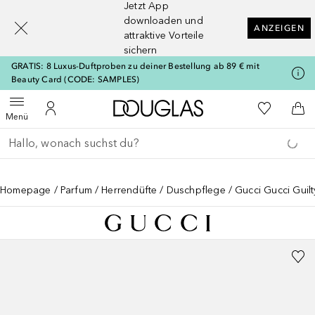
Jetzt App
[navigation.slideout.screenreader]
downloaden und
ANZEIGEN
attraktive Vorteile
sichern
GRATIS: 8 Luxus-Duftproben zu deiner Bestellung ab 89 € mit
Beauty Card (CODE: SAMPLES)
Zur Douglas Startseite
Zu Meiner 
Menü öffnen
Zu Meinem Kundenkonto
Zum
Menü
Gehe zurück
Suche ausführen
Homepage
Parfum
Herrendüfte
Duschpflege
Gucci Gucci Guil