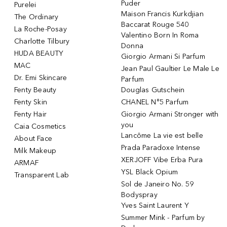
Puder
Purelei
Maison Francis Kurkdjian
The Ordinary
Baccarat Rouge 540
La Roche-Posay
Valentino Born In Roma
Charlotte Tilbury
Donna
HUDA BEAUTY
Giorgio Armani Si Parfum
MAC
Jean Paul Gaultier Le Male Le
Dr. Emi Skincare
Parfum
Fenty Beauty
Douglas Gutschein
Fenty Skin
CHANEL N°5 Parfum
Fenty Hair
Giorgio Armani Stronger with
you
Caia Cosmetics
Lancôme La vie est belle
About Face
Prada Paradoxe Intense
Milk Makeup
XERJOFF Vibe Erba Pura
ARMAF
YSL Black Opium
Transparent Lab
Sol de Janeiro No. 59
Bodyspray
Yves Saint Laurent Y
Summer Mink - Parfum by