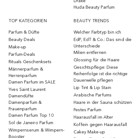
Drake
Huda Beauty Parfum
TOP KATEGORIEN
BEAUTY TRENDS
Parfum & Düfte
Welcher Farbtyp bin ich
Beauty Deals
EdP, EdT & Co.: Das sind die
Unterschiede
Make-up
Milien entfernen
Parfum-Deals
Glossing für die Haare
Rituals Geschenksets
Gesichtspflege: Diese
Männerparfum &
Reihenfolge ist die richtige
Herrenparfum
Dauerwelle pflegen
Damen Parfum im SALE
Lip Tint & Lip Stain
Yves Saint Laurent
Arabische Parfums
Damendüfte
Damenparfum &
Haare in der Sauna schützen
Frauenparfum
Festes Parfum
Damen Parfum Top 10
Haarausfall im Alter
Sol de Janeiro Parfum
Koffein gegen Haarausfall
Wimpernserum & Wimpern-
Cakey Make-up
Booster