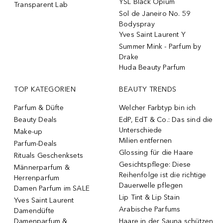
YSL Black Opium
Transparent Lab
Sol de Janeiro No. 59
Bodyspray
Yves Saint Laurent Y
Summer Mink - Parfum by
Drake
Huda Beauty Parfum
TOP KATEGORIEN
BEAUTY TRENDS
Parfum & Düfte
Welcher Farbtyp bin ich
Beauty Deals
EdP, EdT & Co.: Das sind die
Unterschiede
Make-up
Milien entfernen
Parfum-Deals
Glossing für die Haare
Rituals Geschenksets
Gesichtspflege: Diese
Männerparfum &
Reihenfolge ist die richtige
Herrenparfum
Dauerwelle pflegen
Damen Parfum im SALE
Lip Tint & Lip Stain
Yves Saint Laurent
Arabische Parfums
Damendüfte
Damenparfum &
Haare in der Sauna schützen