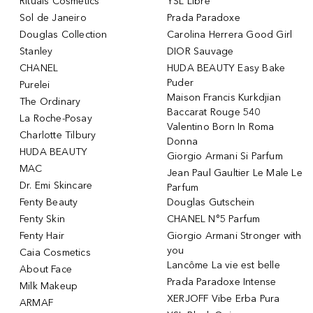
Rituals Cosmetics
YSL Libre
Sol de Janeiro
Prada Paradoxe
Douglas Collection
Carolina Herrera Good Girl
Stanley
DIOR Sauvage
CHANEL
HUDA BEAUTY Easy Bake
Puder
Purelei
Maison Francis Kurkdjian
The Ordinary
Baccarat Rouge 540
La Roche-Posay
Valentino Born In Roma
Charlotte Tilbury
Donna
HUDA BEAUTY
Giorgio Armani Si Parfum
MAC
Jean Paul Gaultier Le Male Le
Dr. Emi Skincare
Parfum
Fenty Beauty
Douglas Gutschein
Fenty Skin
CHANEL N°5 Parfum
Fenty Hair
Giorgio Armani Stronger with
you
Caia Cosmetics
Lancôme La vie est belle
About Face
Prada Paradoxe Intense
Milk Makeup
XERJOFF Vibe Erba Pura
ARMAF