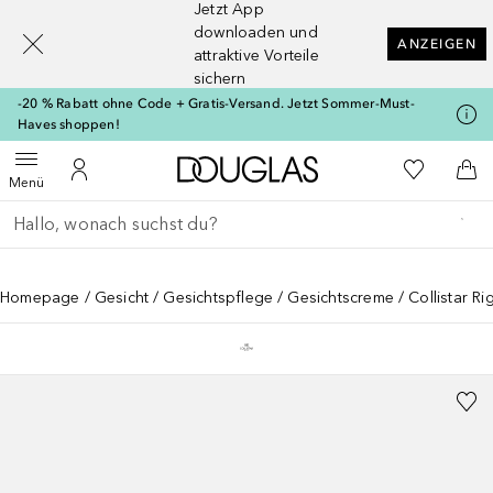
Jetzt App
[navigation.slideout.screenreader]
downloaden und
ANZEIGEN
attraktive Vorteile
sichern
-20 % Rabatt ohne Code + Gratis-Versand. Jetzt Sommer-Must-
Haves shoppen!
Zur Douglas Startseite
Zu Meiner 
Menü öffnen
Zu Meinem Kundenkonto
Zum
Menü
Gehe zurück
Suche ausführen
Homepage
Gesicht
Gesichtspflege
Gesichtscreme
Collistar 