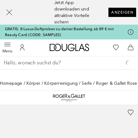
Jetzt App
[navigation.slideout.screenreader]
downloaden und
ANZEIGEN
attraktive Vorteile
sichern
GRATIS: 8 Luxus-Duftproben zu deiner Bestellung ab 89 € mit
Beauty Card (CODE: SAMPLES)
Zur Douglas Startseite
Zu Meiner 
Menü öffnen
Zu Meinem Kundenkonto
Zum
Menü
Gehe zurück
Suche ausführen
Homepage
Körper
Körperreinigung
Seife
Roger & Gallet Rose