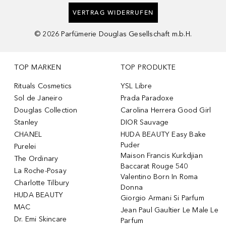
VERTRAG WIDERRUFEN
©
2026
Parfümerie Douglas Gesellschaft m.b.H.
TOP MARKEN
TOP PRODUKTE
Rituals Cosmetics
YSL Libre
Sol de Janeiro
Prada Paradoxe
Douglas Collection
Carolina Herrera Good Girl
Stanley
DIOR Sauvage
CHANEL
HUDA BEAUTY Easy Bake
Puder
Purelei
Maison Francis Kurkdjian
The Ordinary
Baccarat Rouge 540
La Roche-Posay
Valentino Born In Roma
Charlotte Tilbury
Donna
HUDA BEAUTY
Giorgio Armani Si Parfum
MAC
Jean Paul Gaultier Le Male Le
Dr. Emi Skincare
Parfum