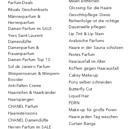
Milien entfernen
Parfum-Deals
Glossing für die Haare
Rituals Geschenksets
Gesichtspflege: Diese
Männerparfum &
Reihenfolge ist die richtige
Herrenparfum
Dauerwelle pflegen
Damen Parfum im SALE
Lip Tint & Lip Stain
Yves Saint Laurent
Arabische Parfums
Damendüfte
Damenparfum &
Haare in der Sauna schützen
Frauenparfum
Festes Parfum
Damen Parfum Top 10
Haarausfall im Alter
Sol de Janeiro Parfum
Koffein gegen Haarausfall
Wimpernserum & Wimpern-
Cakey Make-up
Booster
Pony selber schneiden
Anti-Falten Creme
Butterfly Cut
Haarreifen & Haarbänder
Liquid Hair
Haarspangen
PDRN
CHANEL Parfum
Make-up für große Poren
Haarextensions
Haare jeden Tag waschen
CHANEL Damendüfte
Curtain Bangs
Herren Parfum im SALE