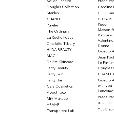
Sol de Janeiro
Prada Pa
Douglas Collection
Carolina 
Stanley
DIOR Sa
CHANEL
HUDA BE
Puder
Purelei
Maison Fr
The Ordinary
Baccarat
La Roche-Posay
Valentin
Charlotte Tilbury
Donna
HUDA BEAUTY
Giorgio A
MAC
Jean Paul
Dr. Emi Skincare
Le Parfu
Fenty Beauty
Douglas 
Fenty Skin
CHANEL 
Fenty Hair
Giorgio 
with you
Caia Cosmetics
Lancôme L
About Face
Prada Pa
Milk Makeup
XERJOFF 
ARMAF
YSL Blac
Transparent Lab