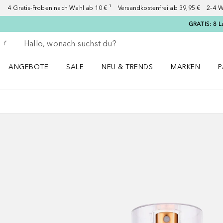
4 Gratis-Proben nach Wahl ab 10 € ¹ Versandkostenfrei ab 39,95 € 2–4 W
GRATIS: 8 L
Gehe zurück
Suche ausführen
ANGEBOTE
SALE
NEU & TRENDS
MARKEN
P
Angebote Menü öffnen
Sale Menü öffnen
NEU & TRENDS Menü öffnen
MARKEN Menü ö
P