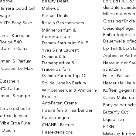
radoxe
Beauty Deals
EdP, EdT & Co.:
die Unterschied
Herrera Good Girl
Make-up
Milien entfernen
uvage
Parfum-Deals
Glossing für di
AUTY Easy Bake
Rituals Geschenksets
Gesichtspflege:
Männerparfum &
Reihenfolge ist d
ancis Kurkdjian
Herrenparfum
Dauerwelle pfle
 Rouge 540
Damen Parfum im SALE
o Born In Roma
Lip Tint & Lip St
Yves Saint Laurent
Arabische Parf
Damendüfte
rmani Si Parfum
Damenparfum &
Haare in der Sa
 Gaultier Le Male
Frauenparfum
schützen
m
Damen Parfum Top 10
Festes Parfum
Gutschein
Sol de Janeiro Parfum
Haarausfall im A
N°5 Parfum
Wimpernserum & Wimpern-
Koffein gegen H
Armani Stronger
Booster
Cakey Make-up
Anti-Falten Creme
Pony selber sch
a vie est belle
Haarreifen & Haarbänder
Butterfly Cut
radoxe Intense
Haarspangen
Liquid Hair
Vibe Erba Pura
CHANEL Parfum
PDRN
k Opium
Haarextensions
Make-up für gr