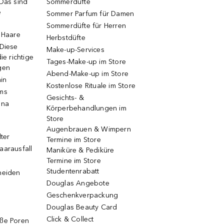
 Das sind
Sommerdüfte
e
Sommer Parfum für Damen
Sommerdüfte für Herren
e Haare
Herbstdüfte
 Diese
Make-up-Services
ie richtige
Tages-Make-up im Store
gen
Abend-Make-up im Store
ain
Kostenlose Rituale im Store
ums
Gesichts- &
una
Körperbehandlungen im
Store
Augenbrauen & Wimpern
lter
Termine im Store
aarausfall
Maniküre & Pediküre
Termine im Store
Studentenrabatt
neiden
Douglas Angebote
Geschenkverpackung
Douglas Beauty Card
Click & Collect
oße Poren