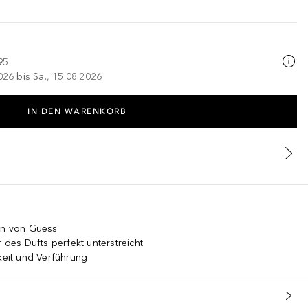
95
026 bis Sa., 15.08.2026
IN DEN WARENKORB
ion von Guess
r des Dufts perfekt unterstreicht
hkeit und Verführung