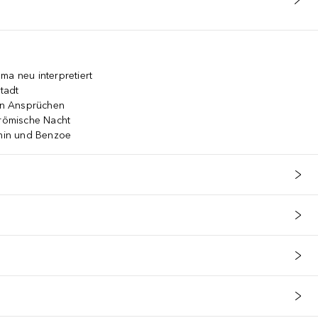
ma neu interpretiert
tadt
hen Ansprüchen
 römische Nacht
smin und Benzoe