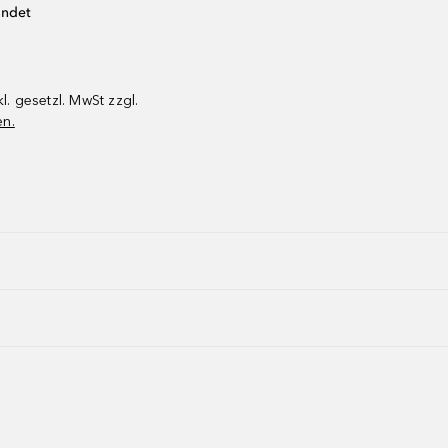
endet
kl. gesetzl. MwSt zzgl.
en.