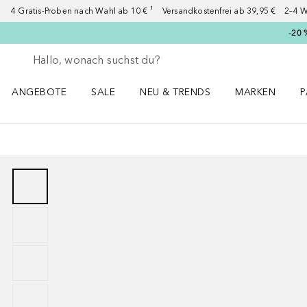
4 Gratis-Proben nach Wahl ab 10 € ¹ Versandkostenfrei ab 39,95 € 2–4 W
-20 
Gehe zurück
Suche ausführen
ANGEBOTE
SALE
NEU & TRENDS
MARKEN
P
Angebote Menü öffnen
Sale Menü öffnen
NEU & TRENDS Menü öffnen
MARKEN Menü ö
P