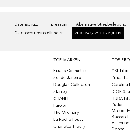
Datenschutz
Impressum
Alternative Streitbeilegung
Datenschutzeinstellungen
VERTRAG WIDERRUFEN
TOP MARKEN
TOP PR
Rituals Cosmetics
YSL Libre
Sol de Janeiro
Prada Pa
Douglas Collection
Carolina 
Stanley
DIOR Sa
CHANEL
HUDA BE
Puder
Purelei
Maison Fr
The Ordinary
Baccarat
La Roche-Posay
Valentin
Charlotte Tilbury
Donna