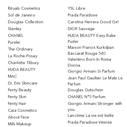
Rituals Cosmetics
YSL Libre
Sol de Janeiro
Prada Paradoxe
Douglas Collection
Carolina Herrera Good Girl
Stanley
DIOR Sauvage
CHANEL
HUDA BEAUTY Easy Bake
Puder
Purelei
Maison Francis Kurkdjian
The Ordinary
Baccarat Rouge 540
La Roche-Posay
Valentino Born In Roma
Charlotte Tilbury
Donna
HUDA BEAUTY
Giorgio Armani Si Parfum
MAC
Jean Paul Gaultier Le Male Le
Dr. Emi Skincare
Parfum
Fenty Beauty
Douglas Gutschein
Fenty Skin
CHANEL N°5 Parfum
Fenty Hair
Giorgio Armani Stronger with
you
Caia Cosmetics
Lancôme La vie est belle
About Face
Prada Paradoxe Intense
Milk Makeup