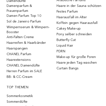
Arabische Parfums
Damendüfte
Damenparfum &
Haare in der Sauna schützen
Frauenparfum
Festes Parfum
Damen Parfum Top 10
Haarausfall im Alter
Sol de Janeiro Parfum
Koffein gegen Haarausfall
Wimpernserum & Wimpern-
Cakey Make-up
Booster
Pony selber schneiden
Anti-Falten Creme
Butterfly Cut
Haarreifen & Haarbänder
Liquid Hair
Haarspangen
PDRN
CHANEL Parfum
Make-up für große Poren
Haarextensions
Haare jeden Tag waschen
CHANEL Damendüfte
Curtain Bangs
Herren Parfum im SALE
BB- & CC-Cream
TOP THEMEN
Sommerkosmetik
Sommerdüfte