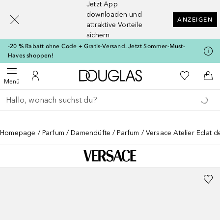
Jetzt App
[navigation.slideout.screenreader]
downloaden und
ANZEIGEN
attraktive Vorteile
sichern
-20 % Rabatt ohne Code + Gratis-Versand. Jetzt Sommer-Must-
Haves shoppen!
Zur Douglas Startseite
Zu Meiner 
Menü öffnen
Zu Meinem Kundenkonto
Zum
Menü
Gehe zurück
Suche ausführen
Homepage
Parfum
Damendüfte
Parfum
Versace Atelier Eclat 