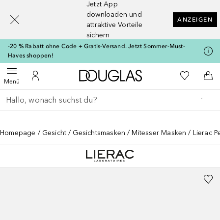
Jetzt App
[navigation.slideout.screenreader]
downloaden und
ANZEIGEN
attraktive Vorteile
sichern
-20 % Rabatt ohne Code + Gratis-Versand. Jetzt Sommer-Must-
Haves shoppen!
Zur Douglas Startseite
Zu Meiner 
Menü öffnen
Zu Meinem Kundenkonto
Zum
Menü
Gehe zurück
Suche ausführen
Homepage
Gesicht
Gesichtsmasken
Mitesser Masken
Lierac P