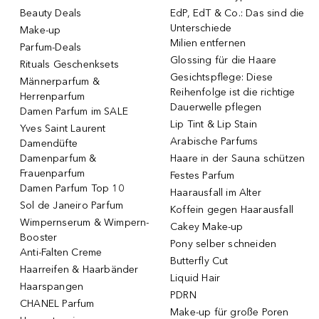
Beauty Deals
EdP, EdT & Co.: Das sind die
Unterschiede
Make-up
Milien entfernen
Parfum-Deals
Glossing für die Haare
Rituals Geschenksets
Gesichtspflege: Diese
Männerparfum &
Reihenfolge ist die richtige
Herrenparfum
Dauerwelle pflegen
Damen Parfum im SALE
Lip Tint & Lip Stain
Yves Saint Laurent
Arabische Parfums
Damendüfte
Damenparfum &
Haare in der Sauna schützen
Frauenparfum
Festes Parfum
Damen Parfum Top 10
Haarausfall im Alter
Sol de Janeiro Parfum
Koffein gegen Haarausfall
Wimpernserum & Wimpern-
Cakey Make-up
Booster
Pony selber schneiden
Anti-Falten Creme
Butterfly Cut
Haarreifen & Haarbänder
Liquid Hair
Haarspangen
PDRN
CHANEL Parfum
Make-up für große Poren