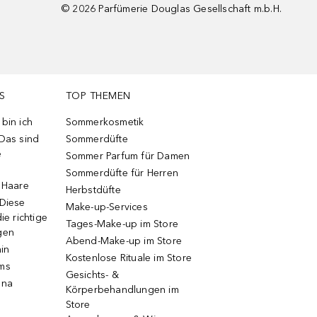
©
2026
Parfümerie Douglas Gesellschaft m.b.H.
S
TOP THEMEN
bin ich
Sommerkosmetik
 Das sind
Sommerdüfte
e
Sommer Parfum für Damen
Sommerdüfte für Herren
e Haare
Herbstdüfte
 Diese
Make-up-Services
ie richtige
Tages-Make-up im Store
gen
Abend-Make-up im Store
ain
Kostenlose Rituale im Store
ums
Gesichts- &
una
Körperbehandlungen im
Store