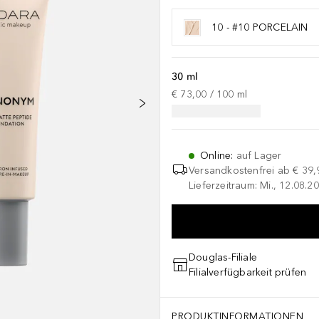
10 - #10 PORCELAIN
30 ml
€ 73,00
 / 
100
ml
Online
:
auf Lager
Versandkostenfrei ab
€ 39,
Lieferzeitraum: Mi., 12.08.20
Douglas-Filiale
Filialverfügbarkeit prüfen
PRODUKTINFORMATIONEN