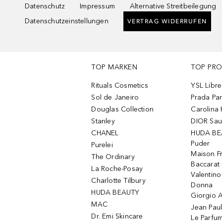
Datenschutz
Impressum
Alternative Streitbeilegung
Datenschutzeinstellungen
VERTRAG WIDERRUFEN
TOP MARKEN
TOP PR
Rituals Cosmetics
YSL Libre
Sol de Janeiro
Prada Pa
Douglas Collection
Carolina 
Stanley
DIOR Sa
CHANEL
HUDA BE
Puder
Purelei
Maison Fr
The Ordinary
Baccarat
La Roche-Posay
Valentin
Charlotte Tilbury
Donna
HUDA BEAUTY
Giorgio A
MAC
Jean Paul
Dr. Emi Skincare
Le Parfu