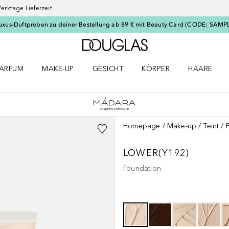
erktage Lieferzeit
uxus-Duftproben zu deiner Bestellung ab 89 € mit Beauty Card (CODE: SAMP
Zur Douglas Startseite
ARFUM
MAKE-UP
GESICHT
KÖRPER
HAARE
ffnen
arfum Menü öffnen
Make-up Menü öffnen
Gesicht Menü öffnen
Körper Menü öffnen
Haare Menü
Homepage
Make-up
Teint
LOWER(Y192)
Foundation