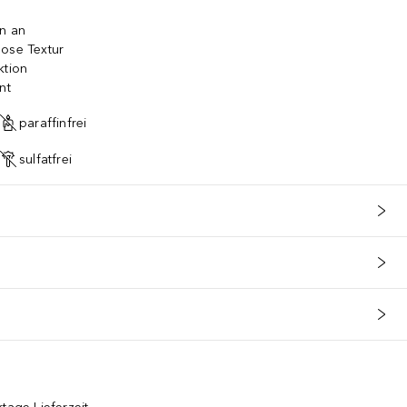
on an
lose Textur
ktion
nt
paraffinfrei
sulfatfrei