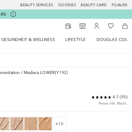
BEAUTY SERVICES
GOODIES
BEAUTY CARD
FILIALEN
LES)
Zu Meiner 
Zum Storefinder
Zu Meinem Kunde
Zum
GESUNDHEIT & WELLNESS
LIFESTYLE
DOUGLAS COLL
 öffnen
Gesundheit & Wellness Menü öffnen
Lifestyle Menü öffnen
Douglas Collecti
Foundation
Madara LOWER(Y192)
4.7
(
95
)
Preise inkl. MwSt.
+
10