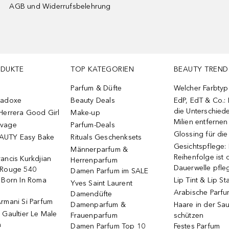
AGB und Widerrufsbelehrung
ODUKTE
TOP KATEGORIEN
BEAUTY TREND
Parfum & Düfte
Welcher Farbtyp 
radoxe
Beauty Deals
EdP, EdT & Co.:
die Unterschied
Herrera Good Girl
Make-up
Milien entfernen
uvage
Parfum-Deals
Glossing für di
AUTY Easy Bake
Rituals Geschenksets
Gesichtspflege:
Männerparfum &
Reihenfolge ist d
ancis Kurkdjian
Herrenparfum
Dauerwelle pfle
 Rouge 540
Damen Parfum im SALE
o Born In Roma
Lip Tint & Lip St
Yves Saint Laurent
Arabische Parf
Damendüfte
rmani Si Parfum
Damenparfum &
Haare in der Sa
 Gaultier Le Male
Frauenparfum
schützen
m
Damen Parfum Top 10
Festes Parfum