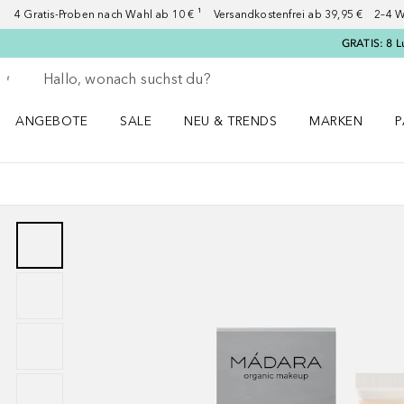
4 Gratis-Proben nach Wahl ab 10 € ¹ Versandkostenfrei ab 39,95 € 2–4 W
GRATIS: 8 L
Gehe zurück
Suche ausführen
ANGEBOTE
SALE
NEU & TRENDS
MARKEN
P
Angebote Menü öffnen
Sale Menü öffnen
NEU & TRENDS Menü öffnen
MARKEN Menü ö
P